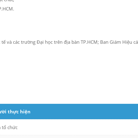
TP.HCM.
 tế và các trường Đại học trên địa bàn TP.HCM; Ban Giám Hiệu c
ời thực hiện
 tổ chức