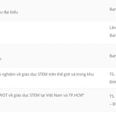
Ban
ệu đại biểu
Lãn
Ban
Ban
o
h nghiệm về giáo dục STEM trên thế giới và trong khu
TS.
ĐH
SWOT về giáo dục STEM tại Việt Nam và TP.HCM”
TS.
– 