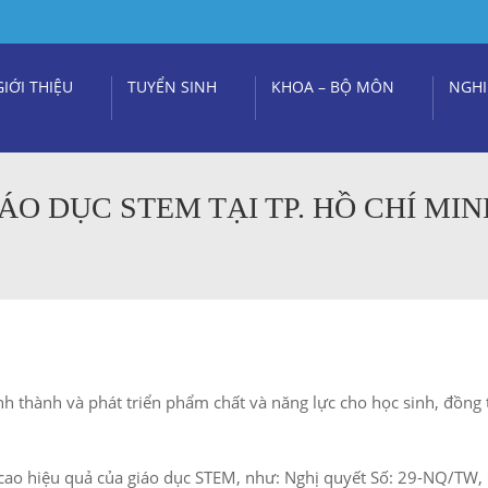
GIỚI THIỆU
TUYỂN SINH
KHOA – BỘ MÔN
NGHI
 "GIÁO DỤC STEM TẠI TP. HỒ CHÍ MI
ình thành và phát triển phẩm chất và năng lực cho học sinh, đồn
ao hiệu quả của giáo dục STEM, như: Nghị quyết Số: 29-NQ/TW, 