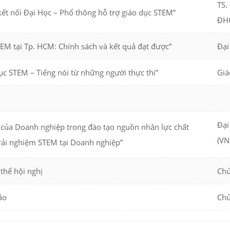
TS.
ết nối Đại Học – Phổ thông hỗ trợ giáo dục STEM”
ĐH
EM tại Tp. HCM: Chính sách và kết quả đạt được”
Đại
ục STEM – Tiếng nói từ những người thực thi”
Giá
Đại
ò của Doanh nghiệp trong đào tạo nguồn nhân lực chất
(VN
trải nghiệm STEM tại Doanh nghiệp”
 thể hội nghị
Chủ
ảo
Chủ