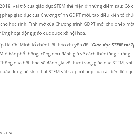
18, vai trò của giáo dục STEM thể hiện ở những điểm sau: Có 
ng pháp giáo dục của Chương trình GDPT mới, tạo điều kiện tổ chứ
ễn cho học sinh; Tính mở của Chương trình GDPT mới cho phép một
hững hoạt động giáo dục được xã hội hoá.
.Hồ Chí Minh tổ chức Hội thảo chuyên đề: “
Giáo dục STEM tại T
EM ở bậc phổ thông, cũng như đánh giá về cách thức tăng cường k
Thông qua hội thảo sẽ đánh giá về thực trạng giáo dục STEM, vai 
ệc xây dựng hệ sinh thái STEM với sự phối hợp của các bên liên q
t chất;