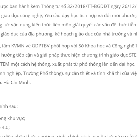
 được ban hành kèm Thông tư số 32/2018/TT-BGDĐT ngày 26/12/20
 và giáo dục công nghệ; Yêu cầu dạy học tích hợp và đổi mới phươ
 lực vận dụng kiến thức liên môn giải quyết các vấn đề thực ti
giáo dục của địa phương, kế hoạch giáo dục của nhà trường và n
ng tâm KVMN về GDPTBV phối hợp với Sở Khoa học và Công nghệ Tp
c hướng tiếp cận và giải pháp thực hiện chương trình giáo dục ST
TEM một cách hệ thống, xuất phát từ phổ thông lên đến đại học. 
 nghiệp, Trường Phổ thông), sự cần thiết và tính khả thi của vi
p. Hồ Chí Minh.
hính sau:
ong khu vực;
 4.0;
 diện nhận thức, chương trình, chính sách, nguồn lực và cơ sở vậ