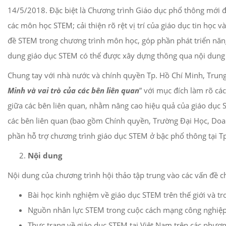
14/5/2018. Đặc biệt là Chương trình Giáo dục phổ thông mới
các môn học STEM; cải thiện rõ rệt vị trí của giáo dục tin học
đề STEM trong chương trình môn học, góp phần phát triển năng
dung giáo dục STEM có thể được xây dựng thông qua nội dung 
Chung tay với nhà nước và chính quyền Tp. Hồ Chí Minh, Tru
Minh và vai trò của các bên liên quan
” với mục đích làm rõ cá
giữa các bên liên quan, nhằm nâng cao hiệu quả của giáo dục S
các bên liên quan (bao gồm Chính quyền, Trường Đại Học, Doanh
phần hỗ trợ chương trình giáo dục STEM ở bậc phổ thông tại T
Nội dung
Nội dung của chương trình hội thảo tập trung vào các vấn đề c
Bài học kinh nghiệm về giáo dục STEM trên thế giới và tr
Nguồn nhân lực STEM trong cuộc cách mạng công nghiệp
Thực trạng về giáo dục STEM tại Việt Nam trên các phương