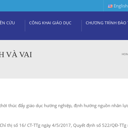
English
ÊN CỨU
CÔNG KHAI GIÁO DỤC
CHƯƠNG TRÌNH ĐÀO 
NH VÀ VAI
HO
g thời thúc đẩy giáo dục hướng nghiệp, định hướng nguồn nhân lự
Chỉ thị số 16/ CT-TTg ngày 4/5/2017, Quyết định số 522/QĐ-TTg