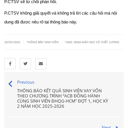
P.CTSV sẽ từ chối phản hồi.
P.CTSV không giải quyết và không trả lời các câu hỏi mà nội
dung đã được nêu rõ tại thông báo này.
|
|
20/05/2026
THÔNG BÁO SINH VIÊN
TAGS:
SDG4-GIÁO DỤC CÓ CHẤT LƯỢNG
Previous
THÔNG BÁO KẾT QUẢ SINH VIÊN VAY VỐN
THEO CHƯƠNG TRÌNH “ACB ĐỒNG HÀNH
CÙNG SINH VIÊN ĐHQG-HCM” ĐỢT 1, HỌC KỲ
2 NĂM HỌC 2025-2026
Next