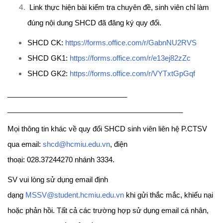
Link thực hiện bài kiểm tra chuyên đề, sinh viên chỉ làm
đúng nội dung SHCD đã đăng ký quy đổi.
SHCD CK:
https://forms.office.com/
r/GabnNU2RVS
SHCD GK1:
https://forms.office.com/
r/e13ej82zZc
SHCD GK2:
https://forms.office.com/
r/VYTxtGpGqf
______________________________
______________________________
______________
Mọi thông tin khác về quy đổi SHCD sinh viên liên hệ P.CTSV
qua email:
shcd@hcmiu.edu.vn
, điện
thoại: 028.37244270 nhánh
3334.
SV vui lòng sử dụng email định
dạng
MSSV@student.hcmiu.edu.
vn
khi gửi thắc mắc, khiếu nại
hoặc phản hồi. Tất cả các trường hợp sử dụng email cá nhân,