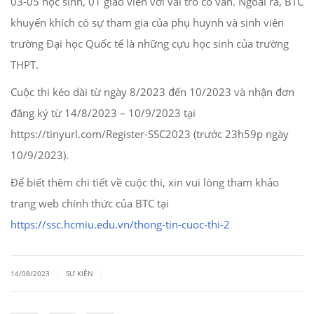
03-05 học sinh, 01 giáo viên với vai trò cố vấn. Ngoài ra, BTC
khuyến khích có sự tham gia của phụ huynh và sinh viên
trường Đại học Quốc tế là những cựu học sinh của trường
THPT.
Cuộc thi kéo dài từ ngày 8/2023 đến 10/2023 và nhận đơn
đăng ký từ 14/8/2023 – 10/9/2023 tại
https://tinyurl.com/Register-SSC2023 (trước 23h59p ngày
10/9/2023).
Để biết thêm chi tiết về cuộc thi, xin vui lòng tham khảo
trang web chính thức của BTC tại
https://ssc.hcmiu.edu.vn/thong-tin-cuoc-thi-2
|
|
14/08/2023
SỰ KIỆN