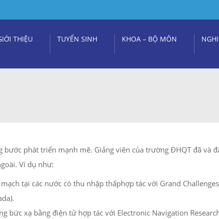
GIỚI THIỆU
TUYỂN SINH
KHOA – BỘ MÔN
NGHI
g bước phát triển mạnh mẽ. Giảng viên của trường ĐHQT đã và đ
ngoài. Ví dụ như:
tim mạch tại các nước có thu nhập thấphợp tác với Grand Challenge
da).
 bức xạ bằng điện tử hợp tác với Electronic Navigation Research 