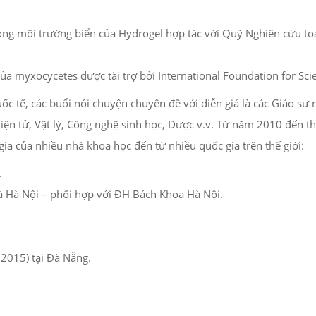
ong môi trường biển của Hydrogel hợp tác với Quỹ Nghiên cứu t
a myxocycetes được tài trợ bởi International Foundation for Scien
 tế, các buổi nói chuyện chuyên đề với diễn giả là các Giáo sư 
Điện tử, Vật lý, Công nghệ sinh học, Dược v.v. Từ năm 2010 đến 
ia của nhiều nhà khoa học đến từ nhiều quốc gia trên thế giới:
.
à Hà Nội – phối hợp với ĐH Bách Khoa Hà Nội.
2015) tại Đà Nẵng.