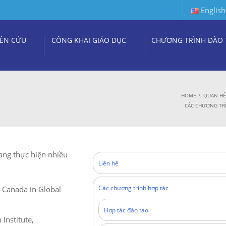
English
ÊN CỨU
CÔNG KHAI GIÁO DỤC
CHƯƠNG TRÌNH ĐÀO 
HOME
QUAN HỆ
CÁC CHƯƠNG TRÌ
ang thực hiện nhiều
Liên hệ
Các chương trình hợp tác
s Canada in Global
Hợp tác đào tạo
Institute,