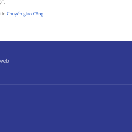
QT.
 tin
Chuyển giao Công
 web