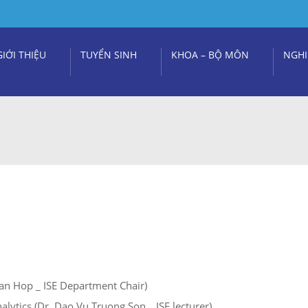
GIỚI THIỆU
TUYỂN SINH
KHOA – BỘ MÔN
NGHI
Van Hop _ ISE Department Chair)
lytics (Dr. Dao Vu Truong Son _ ISE lecturer)