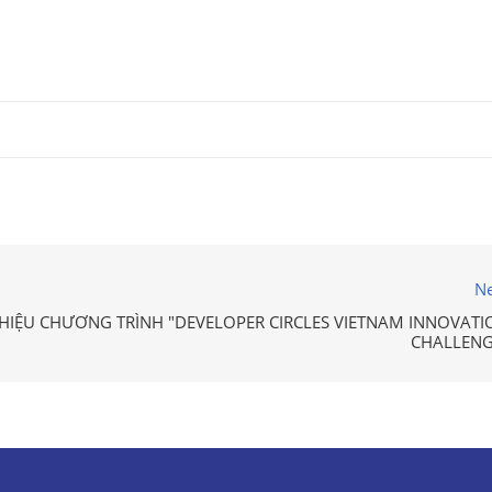
Ne
THIỆU CHƯƠNG TRÌNH "DEVELOPER CIRCLES VIETNAM INNOVATI
CHALLENG