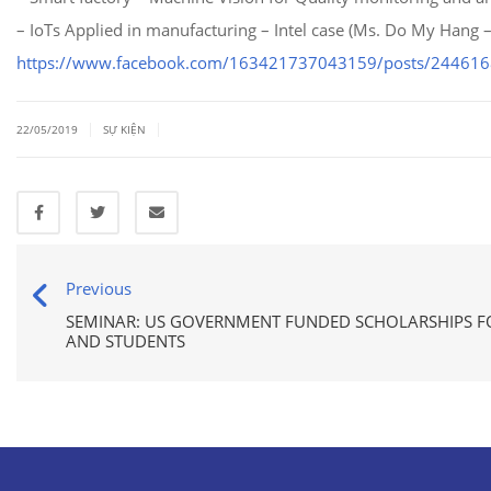
– IoTs Applied in manufacturing – Intel case (Ms. Do My Hang –
https://www.facebook.com/
163421737043159/posts/
244616
|
|
22/05/2019
SỰ KIỆN
Previous
SEMINAR: US GOVERNMENT FUNDED SCHOLARSHIPS F
AND STUDENTS