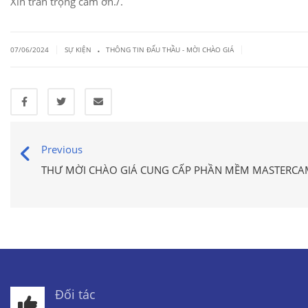
Xin trân trọng cảm ơn./.
.
|
|
07/06/2024
SỰ KIỆN
THÔNG TIN ĐẤU THẦU - MỜI CHÀO GIÁ
Previous
THƯ MỜI CHÀO GIÁ CUNG CẤP PHẦN MỀM MASTERCA
Đối tác