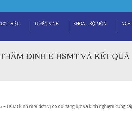
GIỚI THIỆU
TUYỂN SINH
KHOA – BỘ MÔN
NGHI
 THẨM ĐỊNH E-HSMT VÀ KẾT QUẢ
 – HCM) kính mời đơn vị có đủ năng lực và kinh nghiệm cung cấ