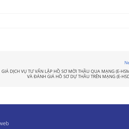
Ne
GIÁ DỊCH VỤ TƯ VẤN LẬP HỒ SƠ MỜI THẦU QUA MẠNG (E-HSM
VÀ ĐÁNH GIÁ HỒ SƠ DỰ THẦU TRÊN MẠNG (E-HSD
 web