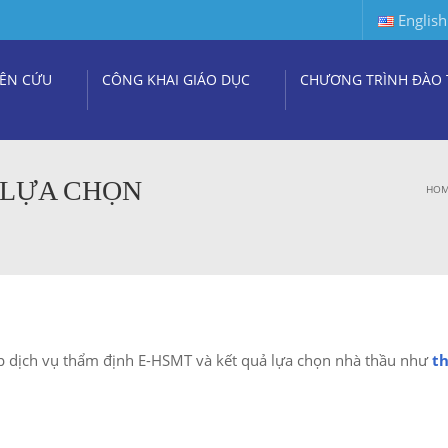
English
ÊN CỨU
CÔNG KHAI GIÁO DỤC
CHƯƠNG TRÌNH ĐÀO 
 LỰA CHỌN
HO
p dịch vụ thẩm định E-HSMT và kết quả lựa chọn nhà thầu như
t