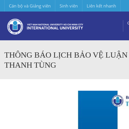
Cán bộ và Giảng viên
Sinh viên
Liên kết nhanh
THÔNG BÁO LỊCH BẢO VỆ LUẬN Á
THANH TÙNG