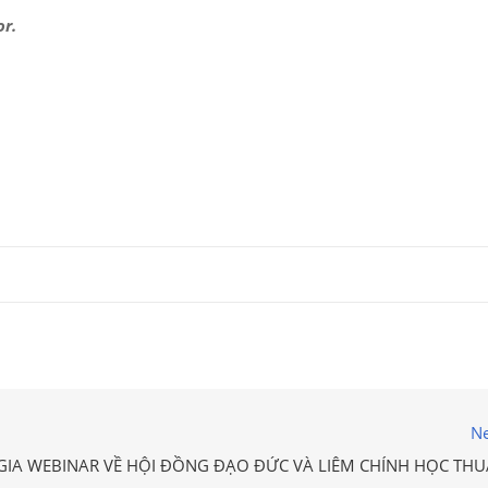
or.
Ne
GIA WEBINAR VỀ HỘI ĐỒNG ĐẠO ĐỨC VÀ LIÊM CHÍNH HỌC THU