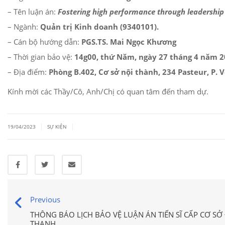
– Tên luận án:
Fostering high performance through leadership 
– Ngành:
Quản trị Kinh doanh (9340101).
– Cán bộ hướng dẫn:
PGS.TS. Mai Ngọc Khương
– Thời gian bảo vệ:
14g00, thứ Năm, ngày 27 tháng 4 năm 2
– Địa điểm:
Phòng B.402, Cơ sở nội thành, 234 Pasteur, P. V
Kính mời các Thầy/Cô, Anh/Chị có quan tâm đến tham dự.
|
|
19/04/2023
SỰ KIỆN
Previous
THÔNG BÁO LỊCH BẢO VỆ LUẬN ÁN TIẾN SĨ CẤP CƠ SỞ
THANH