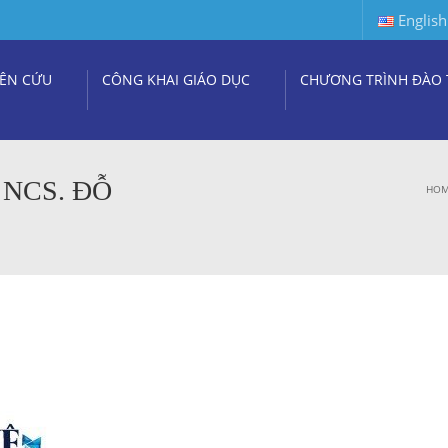
English
ÊN CỨU
CÔNG KHAI GIÁO DỤC
CHƯƠNG TRÌNH ĐÀO 
 NCS. ĐỖ
HO