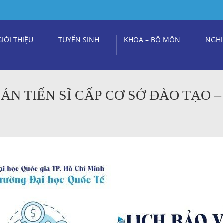
GIỚI THIỆU
TUYỂN SINH
KHOA – BỘ MÔN
NGHI
N TIẾN SĨ CẤP CƠ SỞ ĐÀO TẠO –