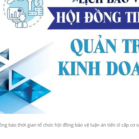
ng báo thời gian tổ chức hội đồng bảo vệ luận án tiến sĩ cấp cơ 