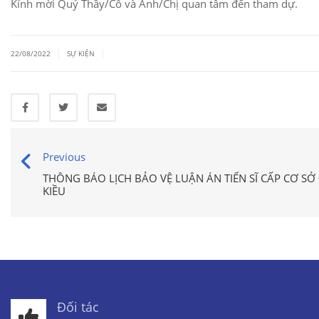
Kính mời Quý Thầy/Cô và Anh/Chị quan tâm đến tham dự.
|
|
22/08/2022
SỰ KIỆN
Previous
THÔNG BÁO LỊCH BẢO VỆ LUẬN ÁN TIẾN SĨ CẤP CƠ SỞ
KIỀU
Đối tác