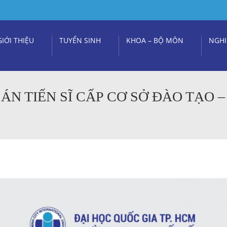
GIỚI THIỆU
TUYỂN SINH
KHOA – BỘ MÔN
NGHI
N TIẾN SĨ CẤP CƠ SỞ ĐÀO TẠO –