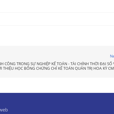
Ne
 CÔNG TRONG SỰ NGHIỆP KẾ TOÁN - TÀI CHÍNH THỜI ĐẠI SỐ 
ỚI THIỆU HỌC BỔNG CHỨNG CHỈ KẾ TOÁN QUẢN TRỊ HOA KỲ CM
 web