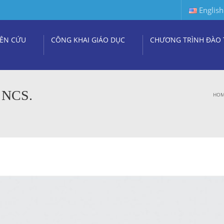
English
ÊN CỨU
CÔNG KHAI GIÁO DỤC
CHƯƠNG TRÌNH ĐÀO 
 NCS.
HO