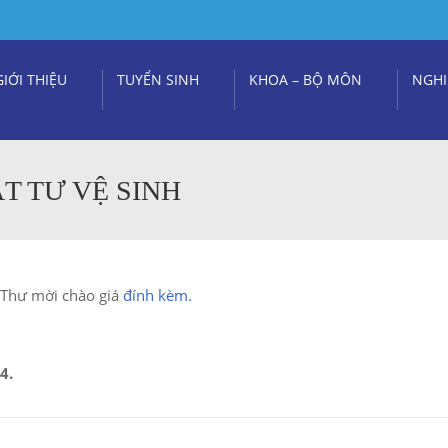
GIỚI THIỆU
TUYỂN SINH
KHOA – BỘ MÔN
NGHI
T TƯ VỆ SINH
o Thư mời chào giá
đính kèm.
4.