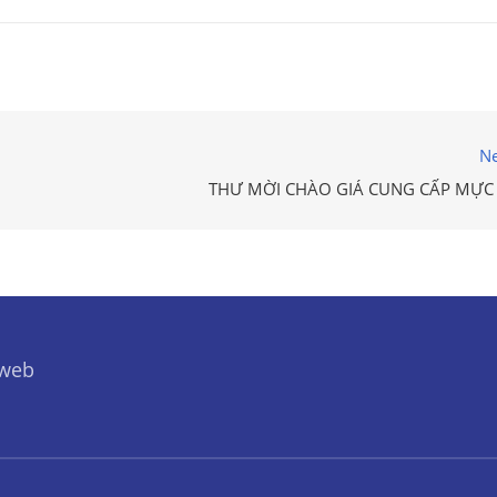
Ne
THƯ MỜI CHÀO GIÁ CUNG CẤP MỰC 
 web