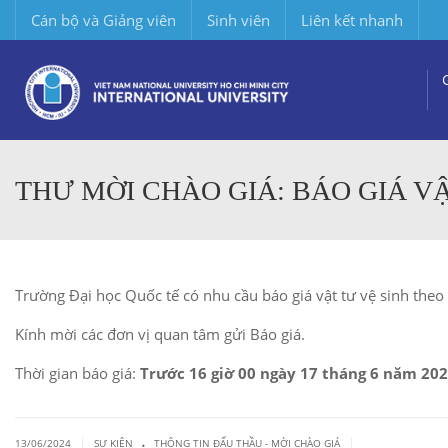
Cán bộ và Giảng viên
Sinh viên
Liên kết nhanh
THƯ MỜI CHÀO GIÁ: BÁO GIÁ VẬ
Trường Đại học Quốc tế có nhu cầu báo giá vật tư vệ sinh the
Kính mời các đơn vị quan tâm gửi Báo giá.
Thời gian báo giá:
Trước 16 giờ 00 ngày 17 tháng 6 năm 202
.
|
|
13/06/2024
SỰ KIỆN
THÔNG TIN ĐẤU THẦU - MỜI CHÀO GIÁ