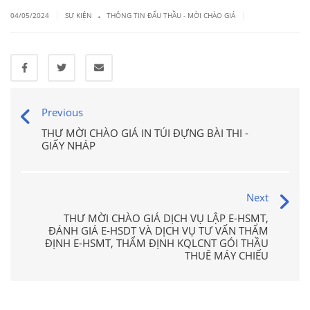
.
|
|
04/05/2024
SỰ KIỆN
THÔNG TIN ĐẤU THẦU - MỜI CHÀO GIÁ
Previous
THƯ MỜI CHÀO GIÁ IN TÚI ĐỰNG BÀI THI -
GIẤY NHÁP
Next
THƯ MỜI CHÀO GIÁ DỊCH VỤ LẬP E-HSMT,
ĐÁNH GIÁ E-HSDT VÀ DỊCH VỤ TƯ VẤN THẨM
ĐỊNH E-HSMT, THẨM ĐỊNH KQLCNT GÓI THẦU
THUÊ MÁY CHIẾU