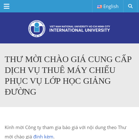
Menu
English
THƯ MỜI CHÀO GIÁ CUNG CẤP
DỊCH VỤ THUÊ MÁY CHIẾU
PHỤC VỤ LỚP HỌC GIẢNG
ĐƯỜNG
Kính mời Công ty tham gia báo giá với nội dung theo Thư
mời chào giá
đính kèm
.