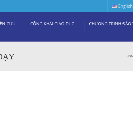
English
ÊN CỨU
CÔNG KHAI GIÁO DỤC
CHƯƠNG TRÌNH ĐÀO 
 DẠY
HO