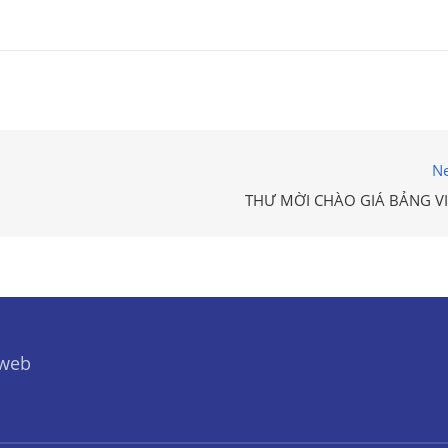
Ne
THƯ MỜI CHÀO GIÁ BẢNG VI
 web