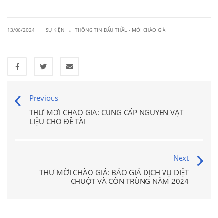
.
|
|
13/06/2024
SỰ KIỆN
THÔNG TIN ĐẤU THẦU - MỜI CHÀO GIÁ
Previous
THƯ MỜI CHÀO GIÁ: CUNG CẤP NGUYÊN VẬT
LIỆU CHO ĐỀ TÀI
Next
THƯ MỜI CHÀO GIÁ: BÁO GIÁ DỊCH VỤ DIỆT
CHUỘT VÀ CÔN TRÙNG NĂM 2024