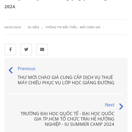
2024
.
.
|
|
04/05/2024
SỰ KIỆN
THÔNG TIN ĐẤU THẦU - MỜI CHÀO GIÁ
Previous
THƯ MỜI CHÀO GIÁ CUNG CẤP DỊCH VỤ THUÊ
MÁY CHIẾU PHỤC VỤ LỚP HỌC GIẢNG ĐƯỜNG
Next
TRƯỜNG ĐẠI HỌC QUỐC TẾ - ĐẠI HỌC QUỐC
GIA TP.HCM TỔ CHỨC TRẠI HÈ HƯỚNG
NGHIỆP - IU SUMMER CAMP 2024