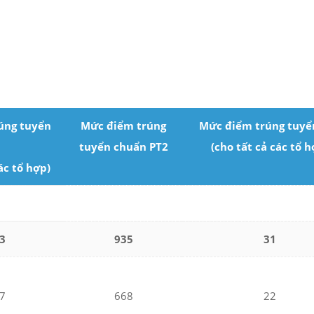
úng tuyển
Mức điểm trúng
Mức điểm trúng tuyể
1
tuyển chuẩn PT2
(cho tất cả các tổ h
ác tổ hợp)
3
935
31
7
668
22