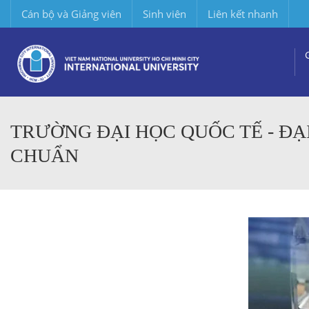
Cán bộ và Giảng viên
Sinh viên
Liên kết nhanh
TRƯỜNG ĐẠI HỌC QUỐC TẾ - ĐẠ
CHUẨN