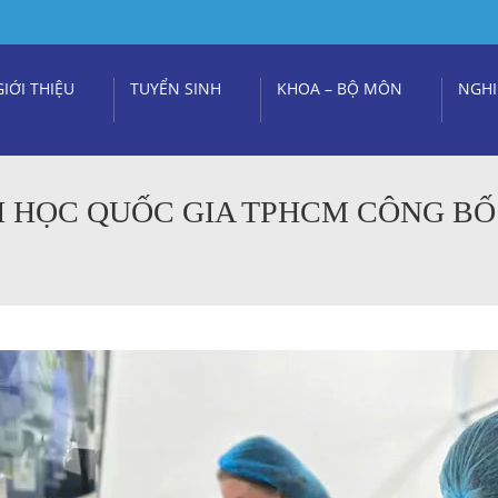
GIỚI THIỆU
TUYỂN SINH
KHOA – BỘ MÔN
NGHI
I HỌC QUỐC GIA TPHCM CÔNG BỐ