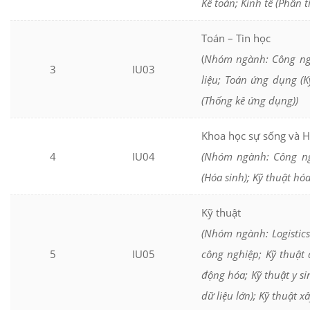
Kế toán; Kinh tế (Phân t
Toán – Tin học
(
Nhóm ngành: Công ngh
3
IU03
liệu; Toán ứng dụng (K
(Thống kê ứng dụng))
Khoa học sự sống và 
4
IU04
(Nhóm ngành: Công ng
(Hóa sinh); Kỹ thuật hó
Kỹ thuật
(Nhóm ngành: Logistics
5
IU05
công nghiệp; Kỹ thuật 
động hóa; Kỹ thuật y s
dữ liệu lớn); Kỹ thuật 