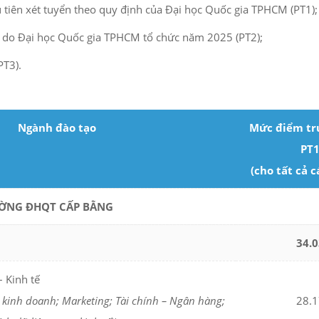
u tiên xét tuyển theo quy định của Đại học Quốc gia TPHCM (PT1);
ực do Đại học Quốc gia TPHCM tổ chức năm 2025 (PT2);
PT3).
Ngành đào tạo
Mức điểm tr
PT
(cho tất cả c
ƯỜNG ĐHQT CẤP BẰNG
34.0
 Kinh tế
kinh doanh; Marketing; Tài chính – Ngân hàng;
28.1