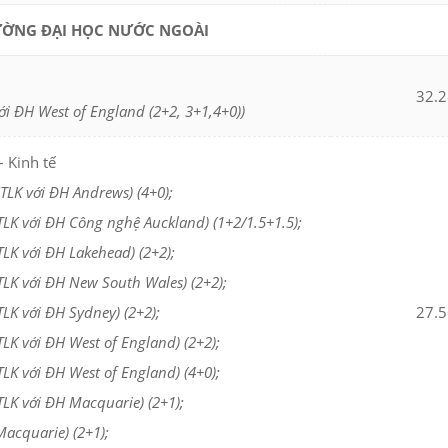
RƯỜNG ĐẠI HỌC NƯỚC NGOÀI
32.2
với ĐH West of England (2+2, 3+1,4+0))
 Kinh tế
TLK với ĐH Andrews) (4+0);
TLK với ĐH Công nghệ Auckland) (1+2/1.5+1.5);
LK với ĐH Lakehead) (2+2);
TLK với ĐH New South Wales) (2+2);
LK với ĐH Sydney) (2+2);
27.5
LK với ĐH West of England) (2+2);
LK với ĐH West of England) (4+0);
LK với ĐH Macquarie) (2+1);
Macquarie) (2+1);