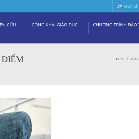
English
ÊN CỨU
CÔNG KHAI GIÁO DỤC
CHƯƠNG TRÌNH ĐÀO 
 ĐIỂM
HOME
BÁO C