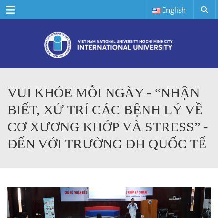
Menu
English
VUI KHỎE MỖI NGÀY - “NHẬN
BIẾT, XỬ TRÍ CÁC BỆNH LÝ VỀ
CƠ XƯƠNG KHỚP VÀ STRESS” -
ĐẾN VỚI TRƯỜNG ĐH QUỐC TẾ