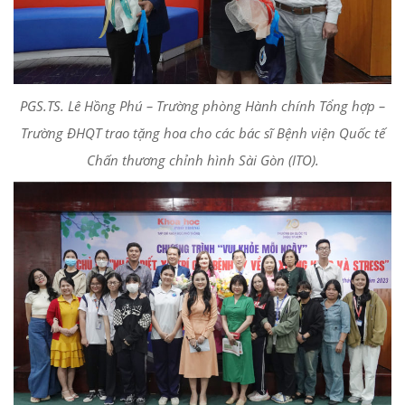
PGS.TS. Lê Hồng Phú – Trường phòng Hành chính Tổng hợp –
Trường ĐHQT trao tặng hoa cho các bác sĩ Bệnh viện Quốc tế
Chấn thương chỉnh h
ì
nh Sài Gòn (ITO).