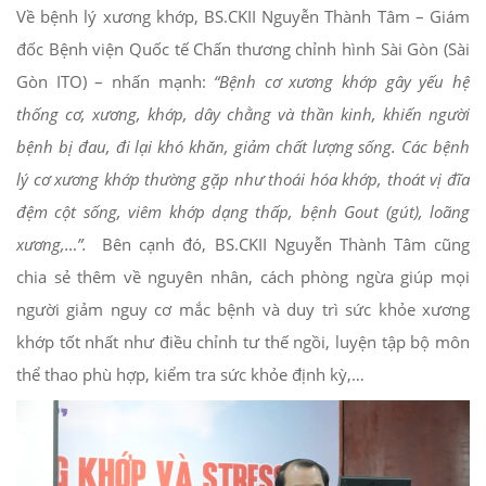
Về bệnh lý xương khớp, BS.CKII Nguyễn Thành Tâm – Giám
đốc Bệnh viện Quốc tế Chấn thương chỉnh hình Sài Gòn (Sài
Gòn ITO) – nhấn mạnh:
“Bệnh cơ xương khớp gây yếu hệ
thống cơ, xương, khớp, dây chằng và thần kinh, khiến người
bệnh bị đau, đi lại khó khăn, giảm chất lượng sống. Các bệnh
lý cơ xương khớp thường gặp như thoái hóa khớp, thoát vị đĩa
đệm cột sống, viêm khớp dạng thấp, bệnh Gout (gút), loãng
xương,…”.
Bên cạnh đó, BS.CKII Nguyễn Thành Tâm cũng
chia sẻ thêm về nguyên nhân, cách phòng ngừa giúp mọi
người giảm nguy cơ mắc bệnh và duy trì sức khỏe xương
khớp tốt nhất như điều chỉnh tư thế ngồi, luyện tập bộ môn
thể thao phù hợp, kiểm tra sức khỏe định kỳ,…