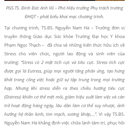
PGS.TS. Đinh Đức Anh Vũ – Phó Hiệu trưởng Phụ trách trường
ĐHQT – phát biểu khai mạc chương trình.
Tại chương trình, TS.BS. Nguyễn Nam Hà – Trưởng đơn vị
truyền thông Giáo dục Sức khỏe Trường Đại học Y khoa
Phạm Ngọc Thạch – đã chia sẻ những kiến thức hữu ích về
Stress cho viên chức, người lao động và sinh viên của
trường:
“Stress có 2 mặt tích cực và tiêu cực. Stress tích cực
được gọi là Eutress, giúp mọi người tăng phản ứng, tạo hứng
khởi trong công việc hoặc giữ sự tập trung trong mọi trường
hợp. Nhưng khi stress diễn ra theo chiều hướng tiêu cực
(Distress) khiến cơ thể mệt mỏi, giảm hiệu suất làm việc và cản
trở hoạt động hàng ngày, lâu dần làm cơ thể suy nhược, ảnh
hưởng hệ thần kinh, tim mạch, xương khớp,…”.
Vì vậy TS.BS.
Nguyễn Nam Hà khẳng định việc chữa lành tâm trí, phục hồi