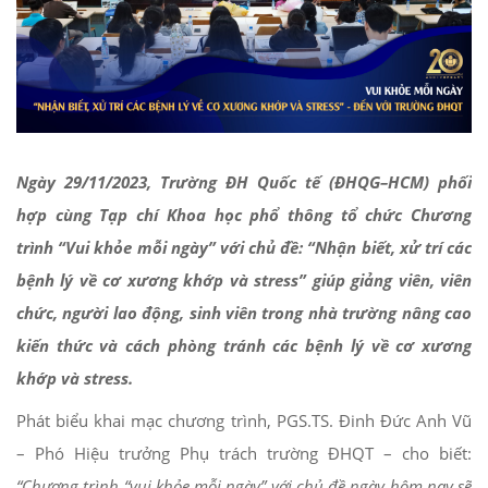
Ngày 29/11/2023, Trường ĐH Quốc tế
(
ĐHQG
–
HCM
) phối
hợp cùng
Tạp chí
Khoa học phổ thông
tổ chức
C
hương
trình “Vui khỏe mỗi ngày”
với
chủ đề: “Nhận biết, xử trí các
bệnh lý về cơ xương khớp và stress” giúp giảng viên,
viên
chức, người lao động, sinh viên trong nhà trường
nâng cao
kiến thức
và cách
phòng tránh
các
bệnh lý về cơ xương
khớp và stress.
Phát biểu khai mạc chương trình, PGS.TS. Đinh Đức Anh Vũ
– Phó Hiệu trưởng Phụ trách trường ĐHQT – cho biết:
“Chương trình “vui khỏe mỗi ngày” với chủ đề ngày hôm nay sẽ