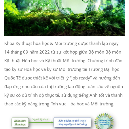
Khoa Kỹ thuật hóa học & Môi trường được thành lập ngày
14 tháng 09 năm 2022 từ sự kết hợp giữa Bộ môn Bộ môn
Kỹ thuật Hóa học và Kỹ thuật Môi trường. Chương trình đào
tạo kỹ sư Hóa học và kỹ sư Môi trường tại Trường Đại học
Quốc Tế được thiết kế với triết lý “job ready” và hướng đến
đáp ứng nhu cầu của thị trường lao động toàn cầu về nguồn
kỹ sư có đủ trình độ thực tế, sử dụng tiếng Anh tốt và thành
thạo các kỹ năng trong lĩnh vực Hóa học và Môi trường.