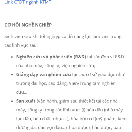
Link CTĐT ngành KTMT
CƠ HỘI NGHỀ NGHIỆP
Sinh viên sau khi tốt nghiệp có đủ năng lực làm việc trong
các lĩnh vực sau:
Nghiên cứu và phát triển (R&D)
tại các đơn vị R&D
của nhà máy, công ty, viện nghiên cứu;
Giảng dạy và nghiên cứu
tại các cơ sở giáo dục như
trường đại học, cao đẳng, Viện/Trung tâm nghiên
cứu…;
Sản xuất
(vận hành, giám sát, thiết kế) tại các nhà
máy, công ty trong các lĩnh vực: (i) hóa dầu (nhà máy
lọc dầu, hóa chất, nhựa…); hóa hữu cơ (mỹ phẩm, kem
dưỡng da, dầu gội đầu…); hóa dược (thảo dược, bào