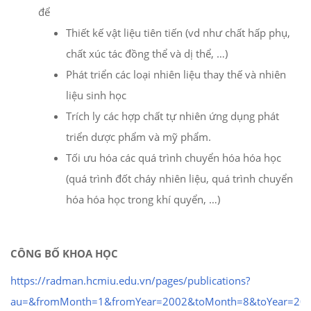
để
Thiết kế vật liệu tiên tiến (vd như chất hấp phụ,
chất xúc tác đồng thể và dị thể, …)
Phát triển các loại nhiên liệu thay thế và nhiên
liệu sinh học
Trích ly các hợp chất tự nhiên ứng dụng phát
triển dược phẩm và mỹ phẩm.
Tối ưu hóa các quá trình chuyển hóa hóa học
(quá trình đốt cháy nhiên liệu, quá trình chuyển
hóa hóa học trong khí quyển, …)
CÔNG BỐ KHOA HỌC
https://radman.hcmiu.edu.vn/pages/publications?
au=&fromMonth=1&fromYear=2002&toMonth=8&toYear=2022