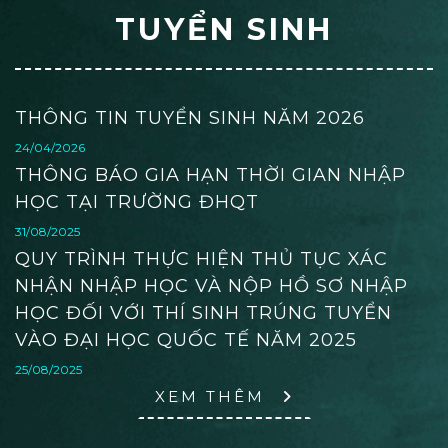
TUYỂN SINH
THÔNG TIN TUYỂN SINH NĂM 2026
24/04/2026
THÔNG BÁO GIA HẠN THỜI GIAN NHẬP
HỌC TẠI TRƯỜNG ĐHQT
31/08/2025
QUY TRÌNH THỰC HIỆN THỦ TỤC XÁC
NHẬN NHẬP HỌC VÀ NỘP HỒ SƠ NHẬP
HỌC ĐỐI VỚI THÍ SINH TRÚNG TUYỂN
VÀO ĐẠI HỌC QUỐC TẾ NĂM 2025
25/08/2025
XEM THÊM