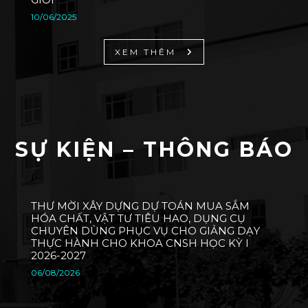
10/06/2025
XEM THÊM
SỰ KIỆN – THÔNG BÁO
THƯ MỜI XÂY DỰNG DỰ TOÁN MUA SẮM
HÓA CHẤT, VẬT TƯ TIÊU HAO, DỤNG CỤ
CHUYÊN DÙNG PHỤC VỤ CHO GIẢNG DẠY
THỰC HÀNH CHO KHOA CNSH HỌC KỲ I
2026-2027
06/08/2026