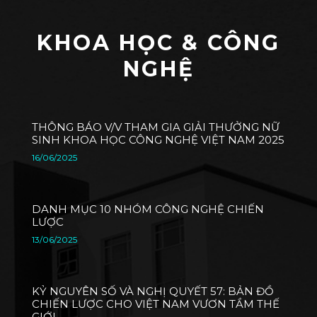
KHOA HỌC & CÔNG
NGHỆ
THÔNG BÁO V/V THAM GIA GIẢI THƯỞNG NỮ
SINH KHOA HỌC CÔNG NGHỆ VIỆT NAM 2025
16/06/2025
DANH MỤC 10 NHÓM CÔNG NGHỆ CHIẾN
LƯỢC
13/06/2025
KỶ NGUYÊN SỐ VÀ NGHỊ QUYẾT 57: BẢN ĐỒ
CHIẾN LƯỢC CHO VIỆT NAM VƯƠN TẦM THẾ
GIỚI