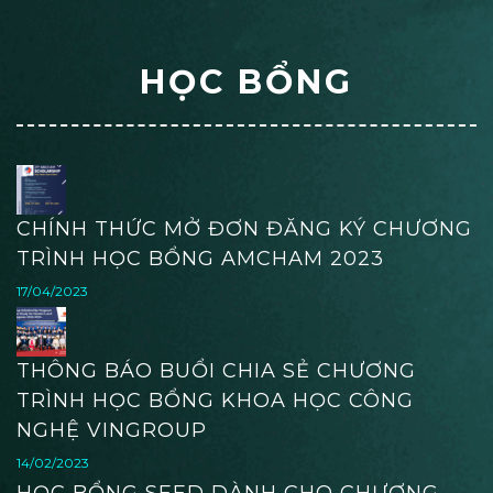
HỌC BỔNG
CHÍNH THỨC MỞ ĐƠN ĐĂNG KÝ CHƯƠNG
TRÌNH HỌC BỔNG AMCHAM 2023
17/04/2023
THÔNG BÁO BUỔI CHIA SẺ CHƯƠNG
TRÌNH HỌC BỔNG KHOA HỌC CÔNG
NGHỆ VINGROUP
14/02/2023
HỌC BỔNG SEED DÀNH CHO CHƯƠNG