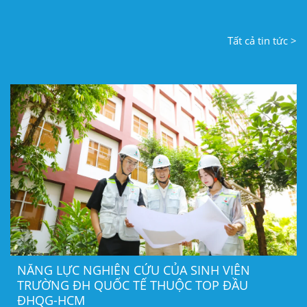
Tất cả tin tức >
NĂNG LỰC NGHIÊN CỨU CỦA SINH VIÊN
TRƯỜNG ĐH QUỐC TẾ THUỘC TOP ĐẦU
ĐHQG-HCM