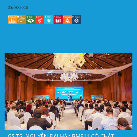
05/08/2026
GS.TS. NGUYỄN ĐẠI HẢI: BME11 CÓ CHẤT