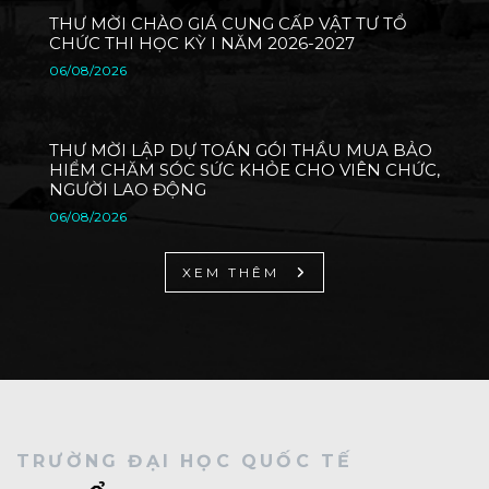
THƯ MỜI CHÀO GIÁ CUNG CẤP VẬT TƯ TỔ
CHỨC THI HỌC KỲ I NĂM 2026-2027
06/08/2026
THƯ MỜI LẬP DỰ TOÁN GÓI THẦU MUA BẢO
HIỂM CHĂM SÓC SỨC KHỎE CHO VIÊN CHỨC,
NGƯỜI LAO ĐỘNG
06/08/2026
XEM THÊM
TRƯỜNG ĐẠI HỌC QUỐC TẾ