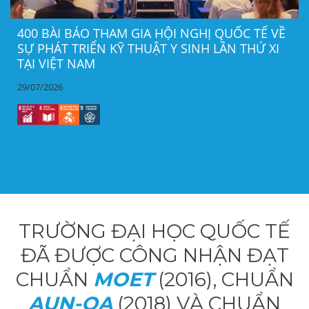
400 BÀI BÁO THAM GIA HỘI NGHỊ QUỐC TẾ VỀ
SỰ PHÁT TRIỂN KỸ THUẬT Y SINH LẦN THỨ XI
TẠI VIỆT NAM
29/07/2026
TRƯỜNG ĐẠI HỌC QUỐC TẾ
ĐÃ ĐƯỢC CÔNG NHẬN ĐẠT
CHUẨN
MOET
(2016), CHUẨN
AUN-QA
(2018) VÀ CHUẨN