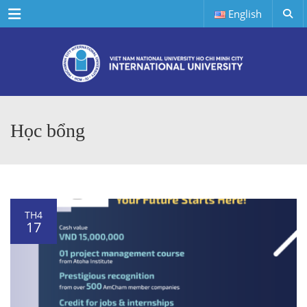
Menu
English
Học bổng
TH4
17