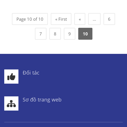
Page 10 of 10
« First
«
...
6
7
8
9
10
Đối tác
Sơ đồ trang web