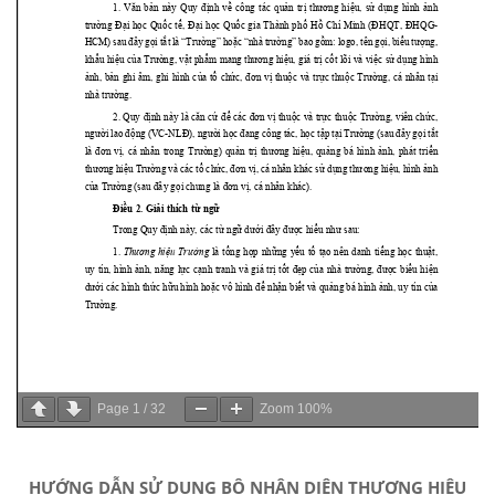
Page
1
/
32
Zoom
100%
HƯỚNG DẪN SỬ DỤNG BỘ NHẬN DIỆN THƯƠNG HIỆU