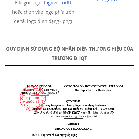
File gốc logo:
logovectorIU
hoặc chọn vào logo phía trên
để tải logo định dạng (.png)
QUY ĐỊNH SỬ DỤNG BỘ NHẬN DIỆN THƯƠNG HIỆU CỦA
TRƯỜNG ĐHQT