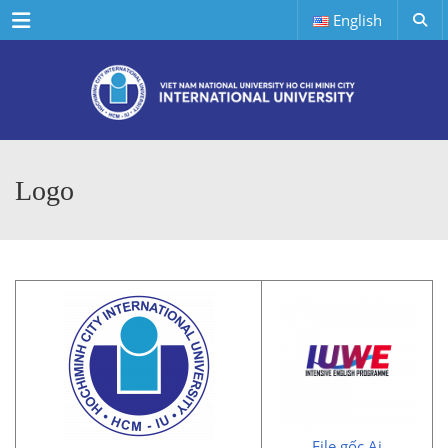
Menu
English
Logo
File gốc Ai