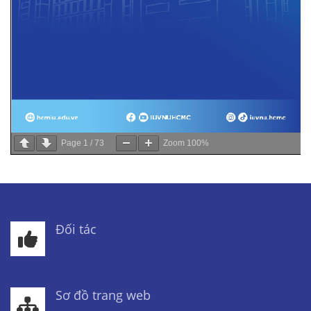
Page
1
/
73
Zoom
100%
Đối tác
Sơ đồ trang web