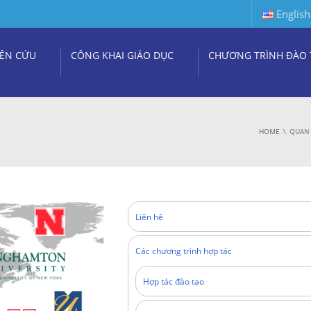
English
ÊN CỨU
CÔNG KHAI GIÁO DỤC
CHƯƠNG TRÌNH ĐÀO 
HOME
QUAN 
Liên hệ
Các chương trình hợp tác
Hợp tác đào tạo