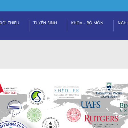
GIỚI THIỆU
TUYỂN SINH
KHOA – BỘ MÔN
NGHI