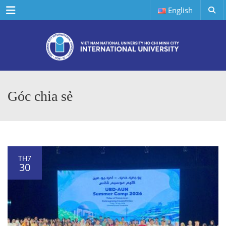
Menu
English
Góc chia sẻ
TH7
30