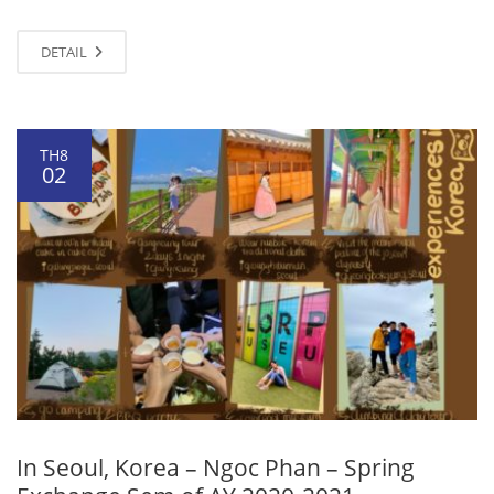
DETAIL
TH8
02
In Seoul, Korea – Ngoc Phan – Spring