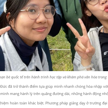
ạn bè quốc tế trên hành trình học tập và khám phá văn hóa trong c
ời Đức đã trở thành điểm tựa giúp mình nhanh chóng hòa nhập vớ
úp mình mang hành lý trên quãng đường dài, những hành động nhỏ
ghiệm hoàn toàn khác biệt. Phương pháp giảng dạy ở trường đạ