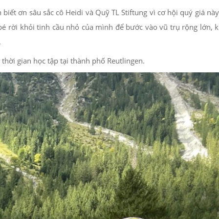
ết ơn sâu sắc cô Heidi và Quỹ TL Stiftung vì cơ hội quý giá nà
bé rời khỏi tinh cầu nhỏ của mình để bước vào vũ trụ rộng lớn,
.
ời gian học tập tại thành phố Reutlingen.