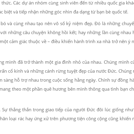
n thức. Các dự án nhóm cùng sinh viên đến từ nhiều quốc gia khá
c biệt và tiếp nhận những góc nhìn đa dạng từ bạn bè quốc tế.
bó và cùng nhau tạo nên vô số kỷ niệm đẹp. Đó là những chuyế
 xá với những câu chuyện không hồi kết; hay những lần cùng nhau
một cảm giác thuộc về – điều khiến hành trình xa nhà trở nên ý 
húng mình đã trở thành một gia đình nhỏ của nhau. Chúng mình 
trấn cổ kính và những cánh rừng tuyệt đẹp của nước Đức. Chúng
ẵn sàng hỗ trợ nhau trong cuộc sống hằng ngày. Chính sự đồng h
n mang theo một phần quê hương bên mình thông qua tình bạn c
 Sự thẳng thắn trong giao tiếp của người Đức đôi lúc giống nh
hân loại rác hay ứng xử trên phương tiện công cộng cũng khiến