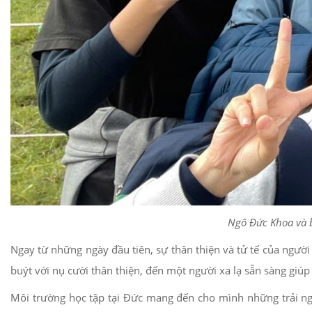
Ngô Đức Khoa và b
Ngay từ những ngày đầu tiên, sự thân thiện và tử tế của ngư
buýt với nụ cười thân thiện, đến một người xa lạ sẵn sàng gi
Môi trường học tập tại Đức mang đến cho mình những trải n