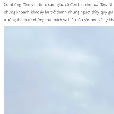
Có những đêm yên tĩnh, cảm giác cô đơn bất chợt ùa đến. Nhị
những khoảnh khắc ấy lại trở thành những người thầy quý giá
trưởng thành từ những thử thách và hiểu sâu sắc hơn về sự khá