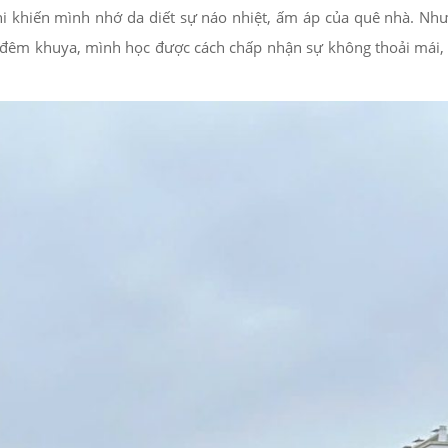
hi khiến mình nhớ da diết sự náo nhiệt, ấm áp của quê nhà. Nh
o đêm khuya, mình học được cách chấp nhận sự không thoải mái,