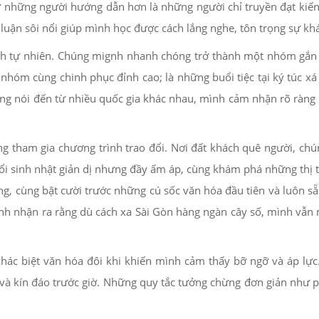
như những người hướng dẫn hơn là những người chỉ truyền đạt kiế
uận sôi nổi giúp mình học được cách lắng nghe, tôn trọng sự khá
ch tự nhiên. Chúng mignh nhanh chóng trở thành một nhóm gắn 
ả nhóm cùng chinh phục đỉnh cao; là những buổi tiệc tại ký túc
ọng nói đến từ nhiều quốc gia khác nhau, mình cảm nhận rõ ràng 
ng tham gia chương trình trao đổi. Nơi đất khách quê người, c
ổi sinh nhật giản dị nhưng đầy ấm áp, cùng khám phá những thị 
g, cùng bật cười trước những cú sốc văn hóa đầu tiên và luôn s
nh nhận ra rằng dù cách xa Sài Gòn hàng ngàn cây số, mình vẫ
ác biệt văn hóa đôi khi khiến mình cảm thấy bỡ ngỡ và áp lực.
và kín đáo trước giờ. Những quy tắc tưởng chừng đơn giản như p