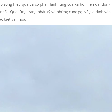
p sống hiệu quả và có phần lạnh lùng của xã hội hiện đại đôi k
 nhất. Qua từng trang nhật ký và những cuộc gọi về gia đình và
c biệt văn hóa.