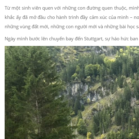
Từ một sinh viên quen với những con đường quen thuộc, mình 
khắc ấy đã mở đầu cho hành trình đầy cảm xúc của mình – nơi 
những vùng đất mới, những con người mới và những bài học sâ
Ngày mình bước lên chuyến bay đến Stuttgart, sự háo hức ban