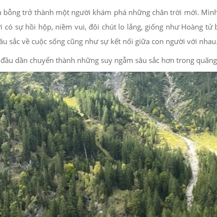
bỗng trở thành một người khám phá những chân trời mới. Mình bi
có sự hồi hộp, niềm vui, đôi chút lo lắng, giống như Hoàng tử 
u sắc về cuộc sống cũng như sự kết nối giữa con người với nhau
 đầu dần chuyển thành những suy ngẫm sâu sắc hơn trong quãng th