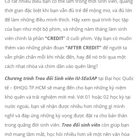
Có rất nhiều điều bạn có thể làm trong thời sinh viên, quãng
thời gian đặc biệt khi bạn vẫn đủ trẻ để mộng mơ, và đủ lớn
để làm những điều mình thích. Hãy xem quá trình học tập
của bạn như một bộ phim, và những năm tháng làm sinh
viên chính là phần
“CREDIT
” ở cuối phim. Vậy bạn có muốn
thêm vào những phân đoạn
“AFTER CREDIT”
để người ta
vẫn phấn chấn mỗi khi nhắc đến, hay để nó trôi qua một
cách nhạt nhòa và chìm dần vào quên lãng?
Chương trình Trao đổi Sinh viên IU-SEaSAP
tại Đại học Quốc
tế – ĐHQG TP.HCM sẽ mang đến cho bạn những kỷ niệm
khó quên và trải nghiệm mới mẻ. Với 01 hoặc 02 học kỳ tại
nước ngoài, bạn sẽ nhận được nhiều hơn những gì mình
nghĩ và đáp ứng những kỳ vọng được đặt ra cho bản thân
trong quãng đời sinh viên.
Trao đổi sinh viên
còn giúp bạn
mở mang tầm mắt, học hỏi nhiều hơn về một nền văn hóa