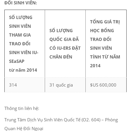
ĐỔI SINH VIÊN:
SỐ LƯỢNG
TỔNG GIÁ TRỊ
SINH VIÊN
SỐ LƯỢNG
HỌC BỔNG
THAM GIA
QUỐC GIA ĐÃ
TRAO ĐỔI
TRAO ĐỔI
CÓ IU-ERS ĐẶT
SINH VIÊN
SINH VIÊN IU-
CHÂN ĐẾN
TÍNH TỪ NĂM
SEaSAP
2014
từ năm 2014
314
31 quốc gia
$US 600,000
Thông tin liên hệ:
Trung Tâm Dịch Vụ Sinh Viên Quốc Tế (O2. 604) – Phòng
Quan Hệ Đối Ngoại