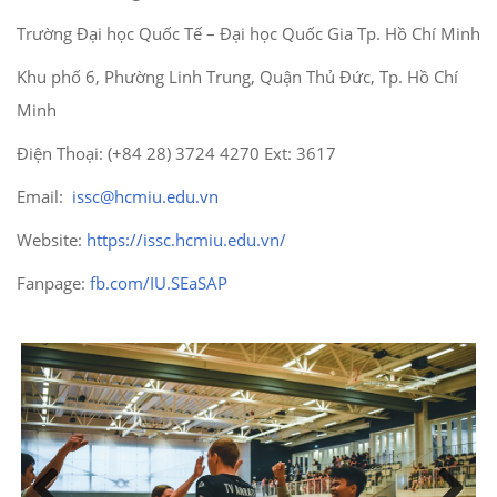
Trường Đại học Quốc Tế – Đại học Quốc Gia Tp. Hồ Chí Minh
Khu phố 6, Phường Linh Trung, Quận Thủ Đức, Tp. Hồ Chí
Minh
Điện Thoại: (+84 28) 3724 4270 Ext: 3617
Email:
issc@hcmiu.edu.vn
Website:
https://issc.hcmiu.edu.vn/
Fanpage:
fb.com/IU.SEaSAP