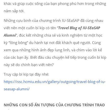
khác và giúp cuộc sống của bạn phong phú hơn trong những
năm sắp tới.
Những cựu binh của chương trình IU-SEaSAP đã cùng nhau
viết nên một cuốn bí kíp có tên “
Travel Blog of IU-SEaSAP
Alumni
”, đúc kết những chia sẻ và kinh nghiệm từ một học
kỳ “lông bông” du hành tại nơi đất khách quê người. Cùng
xem qua những hình ảnh đẹp lung linh, và chìm vào lời kể
của các bạn ấy. Biết đâu câu chuyện kế tiếp trong cuốn bí kíp
này sẽ do chính bạn viết nên?
Truy cập bí kíp tại đây nhé:
https://issc.hcmiu.edu.vn/gallery/outgoing/travel-blog-of-iu-
seasap-alumni/
NHỮNG CON SỐ ẤN TƯỢNG CỦA CHƯƠNG TRÌNH TRAO