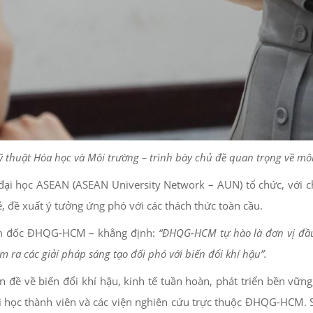
ỹ thuật Hóa học và Môi trường – trình bày chủ đề quan trọng về môi
học ASEAN (ASEAN University Network – AUN) tổ chức, với chủ đ
, đề xuất ý tưởng ứng phó với các thách thức toàn cầu.
iám đốc ĐHQG-HCM – khẳng định:
“ĐHQG-HCM tự hào là đơn vị đầu 
m ra các giải pháp sáng tạo đối phó với biến đổi khí hậu”.
 đề về biến đổi khí hậu, kinh tế tuần hoàn, phát triển bền vững,
đại học thành viên và các viện nghiên cứu trực thuộc ĐHQG-HCM. 