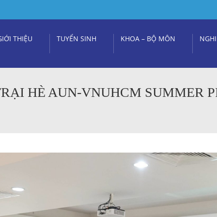
GIỚI THIỆU
TUYỂN SINH
KHOA – BỘ MÔN
NGHI
A TRẠI HÈ AUN-VNUHCM SUMMER