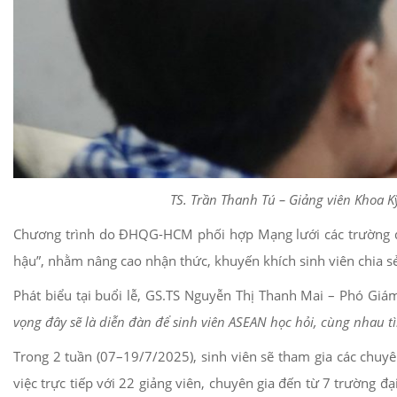
TS. Trần Thanh Tú – Giảng viên Khoa K
Chương trình do ĐHQG-HCM phối hợp Mạng lưới các trường đại 
hậu”, nhằm nâng cao nhận thức, khuyến khích sinh viên chia sẻ
Phát biểu tại buổi lễ, GS.TS Nguyễn Thị Thanh Mai – Phó G
vọng đây sẽ là diễn đàn để sinh viên ASEAN học hỏi, cùng nhau tì
Trong 2 tuần (07–19/7/2025), sinh viên sẽ tham gia các chuyên
việc trực tiếp với 22 giảng viên, chuyên gia đến từ 7 trường 