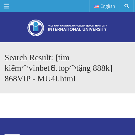
Menu
English
Search Result: [tìm
kiếm◠vinbet⒍top◠tặng 888k]
868VIP - MU4I.html