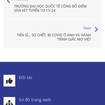
TRƯỜNG ĐẠI HỌC QUỐC TẾ CÔNG BỐ ĐIỂM
SÀN XÉT TUYỂN TỪ 15-24
Next
TIẾN SĨ... SỢ CHẾT, BỊ COVID Ở ANH VÀ HÀNH
TRÌNH GIẤC MƠ VIỆT
Đối tác
Sơ đồ trang web