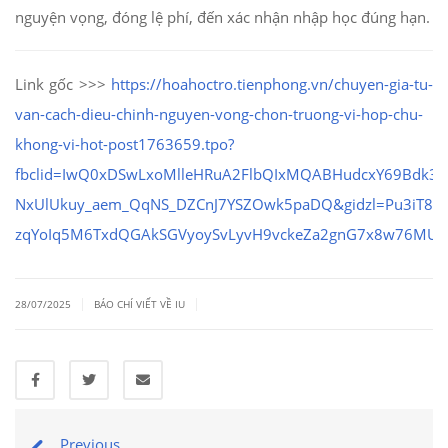
nguyện vọng, đóng lệ phí, đến xác nhận nhập học đúng hạn.
Link gốc >>>
https://hoahoctro.tienphong.vn/chuyen-gia-tu-
van-cach-dieu-chinh-nguyen-vong-chon-truong-vi-hop-chu-
khong-vi-hot-post1763659.tpo?
fbclid=IwQ0xDSwLxoMlleHRuA2FlbQIxMQABHudcxY69Bdk3X
NxUlUkuy_aem_QqNS_DZCnJ7YSZOwk5paDQ&gidzl=Pu3iT8m
zqYoIq5M6TxdQGAkSGVyoySvLyvH9vckeZa2gnG7x8w76MUR
|
|
28/07/2025
BÁO CHÍ VIẾT VỀ IU
Previous