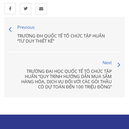
Previous
TRƯỜNG ĐH QUỐC TẾ TỔ CHỨC TẬP HUẤN
“TƯ DUY THIẾT KẾ”
Next
TRƯỜNG ĐẠI HỌC QUỐC TẾ TỔ CHỨC TẬP
HUẤN “QUY TRÌNH HƯỚNG DẪN MUA SẮM
HÀNG HÓA, DỊCH VỤ ĐỐI VỚI CÁC GÓI THẦU
CÓ DỰ TOÁN ĐẾN 100 TRIỆU ĐỒNG”