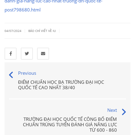
danh-gia-nang-luc-cao-nhat-truong-dh-quoc-te-
post798680.html
|
|
04/07/2024
BÁO CHÍ VIẾT VỀ IU
Previous
ĐIỂM CHUẨN HỌC BẠ TRƯỜNG ĐẠI HỌC
QUỐC TẾ CAO NHẤT 38/40
Next
TRƯỜNG ĐẠI HỌC QUỐC TẾ CÔNG BỐ ĐIỂM
CHUẨN TRÚNG TUYỂN ĐÁNH GIÁ NĂNG LỰC
TỪ 600 - 860