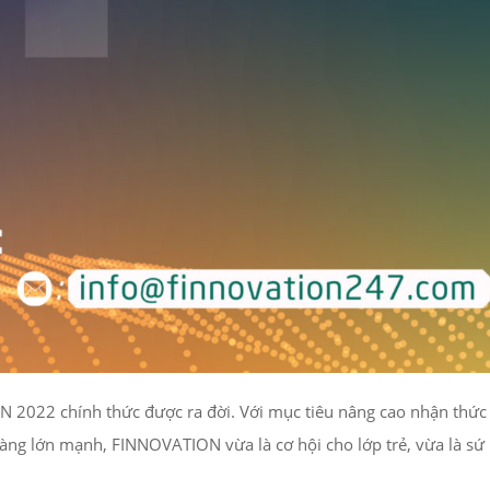
ON 2022 chính thức được ra đời. Với mục tiêu nâng cao nhận thức
 càng lớn mạnh, FINNOVATION vừa là cơ hội cho lớp trẻ, vừa là s