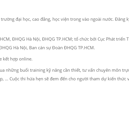
c trường đại học, cao đẳng, học viện trong vào ngoài nước. Đăng 
HCM, ĐHQG Hà Nội, ĐHQG TP.HCM; tổ chức bởi Cục Phát triển Th
n ĐHQG Hà Nội, Ban cán sự Đoàn ĐHQG TP.HCM.
e kết hợp online.
qua những buổi training kỹ năng cần thiết, tư vấn chuyên môn trực
ệp, … Cuộc thi hứa hẹn sẽ đem đến cho người tham dự kiến thức và