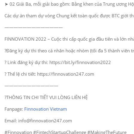
➤ 02 Giải Ba, mỗi giải bao gồm: Bằng khen của Trung ương Hội 
Các dự án tham dự vòng Chung kết toàn quốc được BTC giới thiệ
—————————————
FINNOVATION 2022 – Cuộc thi cấp quốc gia đầu tiên và lớn nhất
?Đăng ký dự thi theo cá nhân hoặc nhóm (tối đa 5 thành viên tr
? Link đăng ký dự thi: https://bit.ly/finnovation2022
? Thể lệ chi tiết: https://finnovation247.com
————————————
?THÔNG TIN CHI TIẾT VUI LÒNG LIÊN HỆ
Fanpage:
Finnovation Vietnam
Email: info@finnovation247.com
#Finnovation #FintechStartupChallenge #MakingTheFuture