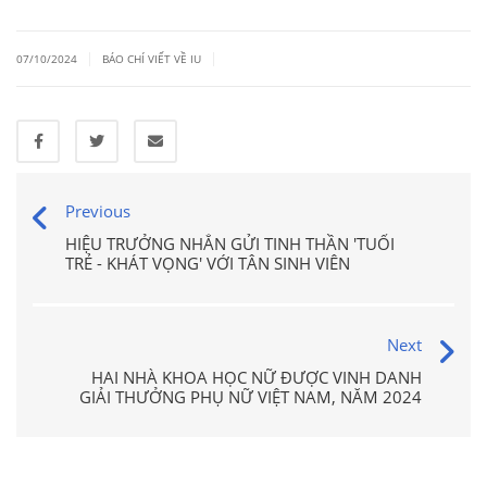
|
|
07/10/2024
BÁO CHÍ VIẾT VỀ IU
Previous
HIỆU TRƯỞNG NHẮN GỬI TINH THẦN 'TUỔI
TRẺ - KHÁT VỌNG' VỚI TÂN SINH VIÊN
Next
HAI NHÀ KHOA HỌC NỮ ĐƯỢC VINH DANH
GIẢI THƯỞNG PHỤ NỮ VIỆT NAM, NĂM 2024