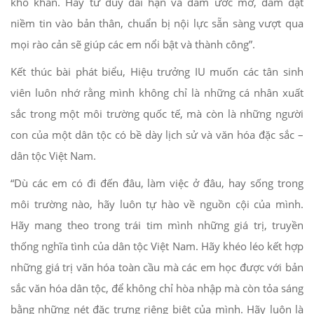
khó khăn. Hãy tư duy dài hạn và dám ước mơ, dám đặt
niềm tin vào bản thân, chuẩn bị nội lực sẵn sàng vượt qua
mọi rào cản sẽ giúp các em nổi bật và thành công”.
Kết thúc bài phát biểu, Hiệu trưởng IU muốn các tân sinh
viên luôn nhớ rằng mình không chỉ là những cá nhân xuất
sắc trong một môi trường quốc tế, mà còn là những người
con của một dân tộc có bề dày lịch sử và văn hóa đặc sắc –
dân tộc Việt Nam.
“Dù các em có đi đến đâu, làm việc ở đâu, hay sống trong
môi trường nào, hãy luôn tự hào về nguồn cội của mình.
Hãy mang theo trong trái tim mình những giá trị, truyền
thống nghĩa tình của dân tộc Việt Nam. Hãy khéo léo kết hợp
những giá trị văn hóa toàn cầu mà các em học được với bản
sắc văn hóa dân tộc, để không chỉ hòa nhập mà còn tỏa sáng
bằng những nét đặc trưng riêng biệt của mình. Hãy luôn là