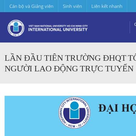
Cán bộ và Giảng viên
Sinh viên
Liên kết nhanh
LẦN ĐẦU TIÊN TRƯỜNG ĐHQT TỔ
NGƯỜI LAO ĐỘNG TRỰC TUYẾN