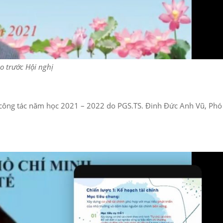
o trước Hội nghị
 công tác năm học 2021 – 2022 do PGS.TS. Đinh Đức Anh Vũ, Phó