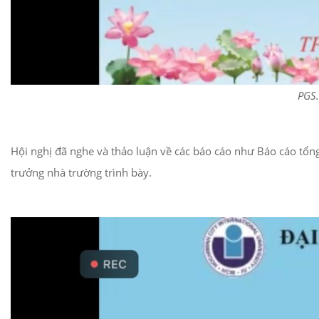
PGS.
Hội nghị đã nghe và thảo luận về các báo cáo như Báo cáo t
trưởng nhà trường trình bày.