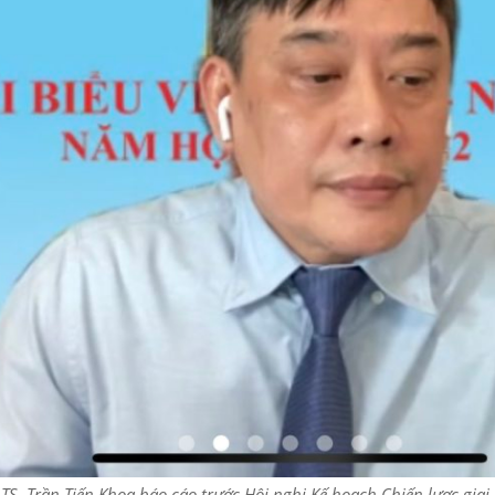
TS. Trần Tiến Khoa báo cáo trước Hội nghị Kế hoạch Chiến lược gia