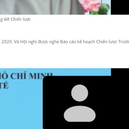
g kết Chiến lược
- 2020. Và Hội nghị được nghe Báo cáo kế hoạch Chiến lược Trườ