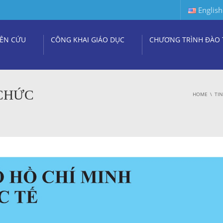
English
ÊN CỨU
CÔNG KHAI GIÁO DỤC
CHƯƠNG TRÌNH ĐÀO 
 CHỨC
HOME
TI