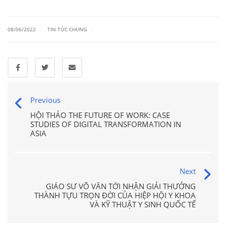
|
|
08/06/2022
TIN TỨC CHUNG
Previous
HỘI THẢO THE FUTURE OF WORK: CASE
STUDIES OF DIGITAL TRANSFORMATION IN
ASIA
Next
GIÁO SƯ VÕ VĂN TỚI NHẬN GIẢI THƯỞNG
THÀNH TỰU TRỌN ĐỜI CỦA HIỆP HỘI Y KHOA
VÀ KỸ THUẬT Y SINH QUỐC TẾ