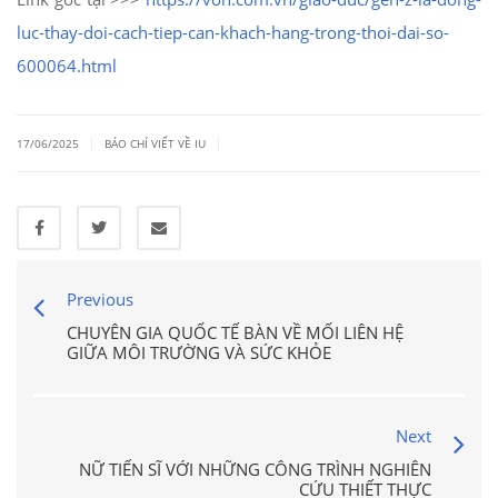
luc-thay-doi-cach-tiep-can-khach-hang-trong-thoi-dai-so-
600064.html
|
|
17/06/2025
BÁO CHÍ VIẾT VỀ IU
Previous
CHUYÊN GIA QUỐC TẾ BÀN VỀ MỐI LIÊN HỆ
GIỮA MÔI TRƯỜNG VÀ SỨC KHỎE
Next
NỮ TIẾN SĨ VỚI NHỮNG CÔNG TRÌNH NGHIÊN
CỨU THIẾT THỰC