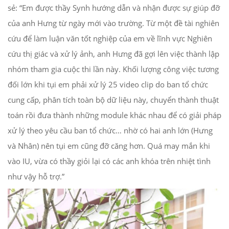
sẻ: “Em được thầy Synh hướng dẫn và nhận được sự giúp đỡ
của anh Hưng từ ngày mới vào trường. Từ một đề tài nghiên
cứu để làm luận văn tốt nghiệp của em về lĩnh vực Nghiên
cứu thị giác và xử lý ảnh, anh Hưng đã gợi lên việc thành lập
nhóm tham gia cuộc thi lần này. Khối lượng công việc tương
đối lớn khi tụi em phải xử lý 25 video clip do ban tổ chức
cung cấp, phân tích toàn bộ dữ liệu này, chuyển thành thuật
toán rồi đưa thành những module khác nhau để có giải pháp
xử lý theo yêu cầu ban tổ chức… nhờ có hai anh lớn (Hưng
và Nhân) nên tụi em cũng đỡ căng hơn. Quá may mắn khi
vào IU, vừa có thầy giỏi lại có các anh khóa trên nhiệt tình
như vậy hỗ trợ.”