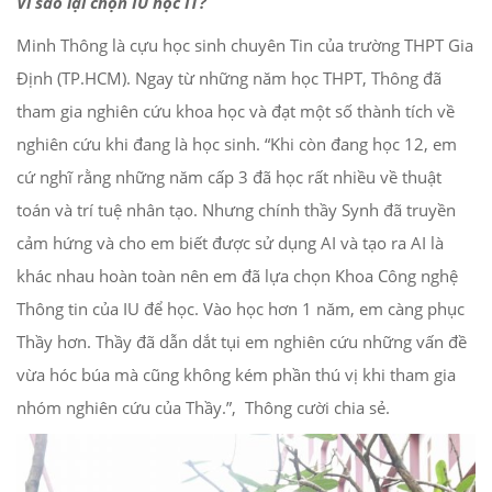
Vì sao lại chọn IU học IT?
Minh Thông là cựu học sinh chuyên Tin của trường THPT Gia
Định (TP.HCM). Ngay từ những năm học THPT, Thông đã
tham gia nghiên cứu khoa học và đạt một số thành tích về
nghiên cứu khi đang là học sinh. “Khi còn đang học 12, em
cứ nghĩ rằng những năm cấp 3 đã học rất nhiều về thuật
toán và trí tuệ nhân tạo. Nhưng chính thầy Synh đã truyền
cảm hứng và cho em biết được sử dụng AI và tạo ra AI là
khác nhau hoàn toàn nên em đã lựa chọn Khoa Công nghệ
Thông tin của IU để học. Vào học hơn 1 năm, em càng phục
Thầy hơn. Thầy đã dẫn dắt tụi em nghiên cứu những vấn đề
vừa hóc búa mà cũng không kém phần thú vị khi tham gia
nhóm nghiên cứu của Thầy.”, Thông cười chia sẻ.