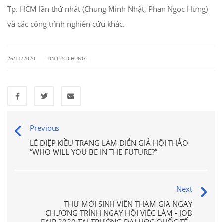
Tp. HCM lần thứ nhất (Chung Minh Nhật, Phan Ngọc Hưng)
và các công trình nghiên cứu khác.
|
|
26/11/2020
TIN TỨC CHUNG
Previous
LÊ DIỆP KIỀU TRANG LÀM DIỄN GIẢ HỘI THẢO
“WHO WILL YOU BE IN THE FUTURE?”
Next
THƯ MỜI SINH VIÊN THAM GIA NGAY
CHƯƠNG TRÌNH NGÀY HỘI VIỆC LÀM - JOB
FAIR 2020 TẠI TRƯỜNG ĐẠI HỌC QUỐC TẾ -