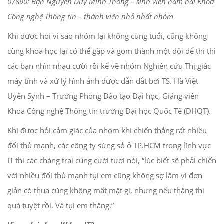
07890: Bạn Nguyễn Duy Minh Thông – sinh viên năm hai Khoa
Công nghệ Thông tin – thành viên nhỏ nhất nhóm
Khi được hỏi vì sao nhóm lại không cùng tuổi, cũng không
cùng khóa học lại có thể gặp và gom thành một đội để thi thì
các bạn nhìn nhau cười rồi kể về nhóm Nghiên cứu Thị giác
máy tính và xử lý hình ảnh được dẫn dắt bởi TS. Hà Việt
Uyên Synh – Trưởng Phòng Đào tạo Đại học, Giảng viên
Khoa Công nghệ Thông tin trường Đại học Quốc Tế (ĐHQT).
Khi được hỏi cảm giác của nhóm khi chiến thắng rất nhiều
đối thủ mạnh, các công ty sừng sỏ ở TP.HCM trong lĩnh vực
IT thì các chàng trai cùng cười tươi nói, “lúc biết sẽ phải chiến
với nhiều đối thủ mạnh tụi em cũng không sợ lắm vì đơn
giản có thua cũng không mất mặt gì, nhưng nếu thắng thì
quá tuyệt rồi. Và tụi em thắng.”