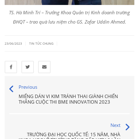
TS. Hà Minh Trí – Trưởng Khoa Quản trị Kinh doanh trường
ĐHQT – trao quà lưu niệm cho GS. Zafar
Uddin Ahmed.
|
|
23/06/2023
TIN TỨC CHUNG
Previous
MIẾNG DÁN VI KIM TRÁNH THAI GIÀNH CHIẾN
THẮNG CUỘC THI BME INNOVATION 2023
Next
TRƯỜNG ĐẠI HỌC QUỐC TẾ: 15 NĂM, NHÀ