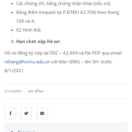
Các chứng chỉ, bằng chứng nhận khác (nếu có);
Bảng điểm (request tại P.ĐTĐH A2.708) theo thang
100 và 4;
02 Hình thẻ;
Hạn chót nộp hồ sơ:
Hồ sơ đăng ký nộp tại ISSC – A2.604 và file PDF qua email
nthang@hcmiu.edu.vn
với title <EMG – tên SV> trước
8/1/2021
|
|
21/12/2020
HỌC BỔNG