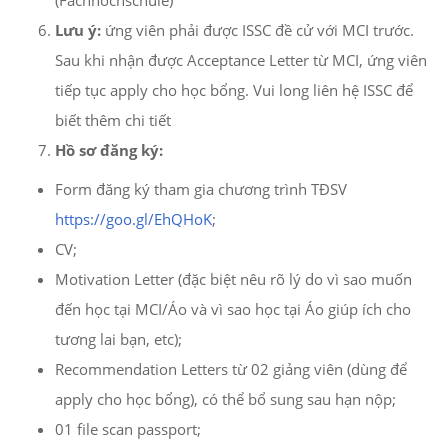
(Fachhochschule)
Lưu ý:
ứng viên phải được ISSC đề cử với MCI trước.
Sau khi nhận được Acceptance Letter từ MCI, ứng viên
tiếp tục apply cho học bổng. Vui long liên hệ ISSC để
biết thêm chi tiết
Hồ sơ đăng ký:
Form đăng ký tham gia chương trình TĐSV
https://goo.gl/EhQHoK
;
CV;
Motivation Letter (đặc biệt nêu rõ lý do vì sao muốn
đến học tại MCI/Áo và vì sao học tại Áo giúp ích cho
tương lai bạn, etc);
Recommendation Letters từ 02 giảng viên (dùng để
apply cho học bổng), có thể bổ sung sau hạn nộp;
01 file scan passport;