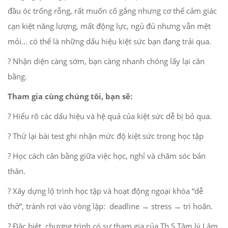
đầu óc trống rỗng, rất muốn cố gắng nhưng cơ thể cảm giác
cạn kiệt năng lượng, mất động lực, ngủ đủ nhưng vẫn mệt
mỏi… có thể là những dấu hiệu kiệt sức bạn đang trải qua.
? Nhận diện càng sớm, bạn càng nhanh chóng lấy lại cân
bằng.
Tham gia cùng chúng tôi, bạn sẽ:
? Hiểu rõ các dấu hiệu và hệ quả của kiệt sức dễ bị bỏ qua.
? Thử lại bài test ghi nhận mức độ kiệt sức trong học tập
? Học cách cân bằng giữa việc học, nghỉ và chăm sóc bản
thân.
? Xây dựng lộ trình học tập và hoạt động ngoại khóa “dễ
thở”, tránh rơi vào vòng lặp: deadline → stress → trì hoãn.
? Đặc biệt, chương trình có sự tham gia của Th.S Tâm lý Lâm