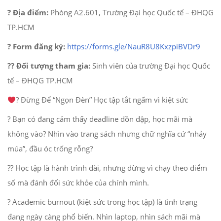
? Địa điểm:
Phòng A2.601, Trường Đại học Quốc tế – ĐHQG
TP.HCM
? Form đăng ký:
https://forms.gle/NauR8U8KxzpiBVDr9
?‍? Đối tượng tham gia:
Sinh viên của trường Đại học Quốc
tế – ĐHQG TP.HCM
‍? Đừng Để “Ngọn Đèn” Học tập tắt ngấm vì kiệt sức
? Bạn có đang cảm thấy deadline dồn dập, học mãi mà
không vào? Nhìn vào trang sách nhưng chữ nghĩa cứ “nhảy
múa”, đầu óc trống rỗng?
?‍? Học tập là hành trình dài, nhưng đừng vì chạy theo điểm
số mà đánh đổi sức khỏe của chính mình.
? Academic burnout (kiệt sức trong học tập) là tình trạng
đang ngày càng phổ biến. Nhìn laptop, nhìn sách mãi mà