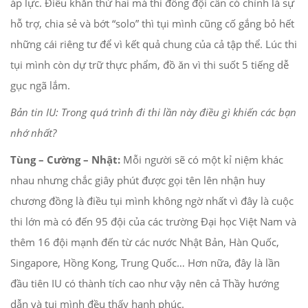
áp lực. Điều khăn thứ hai mà thi đồng đội cần có chính là sự
hỗ trợ, chia sẻ và bớt “solo” thì tụi mình cũng cố gắng bỏ hết
những cái riêng tư để vì kết quả chung của cả tập thể. Lúc thi
tụi mình còn dự trữ thực phẩm, đồ ăn vì thi suốt 5 tiếng dễ
gục ngã lắm.
Bản tin IU: Trong quá trình đi thi lần này điều gì khiến các bạn
nhớ nhất?
Tùng – Cường – Nhật:
Mỗi người sẽ có một kỉ niệm khác
nhau nhưng chắc giây phút được gọi tên lên nhận huy
chương đồng là điều tụi mình không ngờ nhất vì đây là cuộc
thi lớn mà có đến 95 đội của các trường Đại học Việt Nam và
thêm 16 đội mạnh đến từ các nước Nhật Bản, Hàn Quốc,
Singapore, Hồng Kong, Trung Quốc… Hơn nữa, đây là lần
đầu tiên IU có thành tích cao như vậy nên cả Thầy hướng
dẫn và tụi mình đều thấy hạnh phúc.