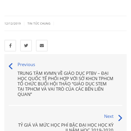
|
|
12/12/2019
TIN TỨC CHUNG
Previous
TRUNG TÂM KVMN VỀ GIÁO DỤC PTBV – ĐẠI
HỌC QUỐC TẾ PHỐI HỢP VỚI SỞ KHCN TPHCM
TỔ CHỨC BUỔI HỘI THẢO “GIÁO DỤC STEM
TẠI TPHCM VÀ VAI TRÒ CỦA CÁC BÊN LIÊN
QUAN”
Next
TỶ GIÁ VÀ MỨC HỌC PHÍ BẬC ĐẠI HỌC HỌC KỲ
II NĂM HỌC 2019-2020