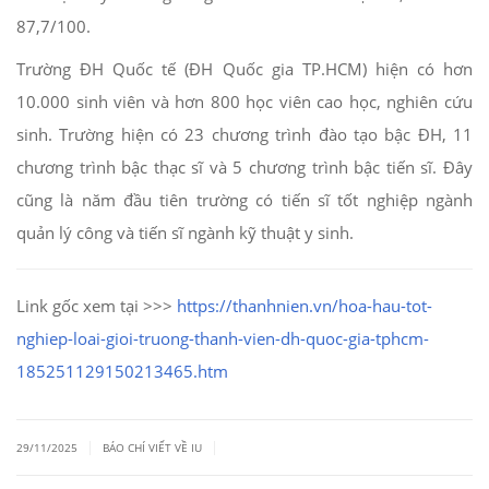
87,7/100.
Trường ĐH Quốc tế (ĐH Quốc gia TP.HCM) hiện có hơn
10.000 sinh viên và hơn 800 học viên cao học, nghiên cứu
sinh. Trường hiện có 23 chương trình đào tạo bậc ĐH, 11
chương trình bậc thạc sĩ và 5 chương trình bậc tiến sĩ. Đây
cũng là năm đầu tiên trường có tiến sĩ tốt nghiệp ngành
quản lý công và tiến sĩ ngành kỹ thuật y sinh.
Link gốc xem tại >>>
https://thanhnien.vn/hoa-hau-tot-
nghiep-loai-gioi-truong-thanh-vien-dh-quoc-gia-tphcm-
185251129150213465.htm
|
|
29/11/2025
BÁO CHÍ VIẾT VỀ IU