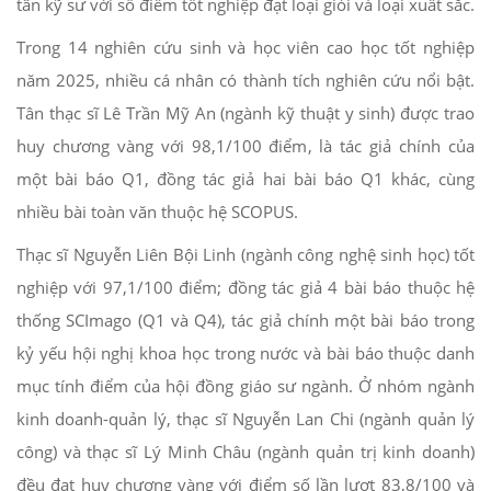
tân kỹ sư với số điểm tốt nghiệp đạt loại giỏi và loại xuất sắc.
Trong 14 nghiên cứu sinh và học viên cao học tốt nghiệp
năm 2025, nhiều cá nhân có thành tích nghiên cứu nổi bật.
Tân thạc sĩ Lê Trần Mỹ An (ngành kỹ thuật y sinh) được trao
huy chương vàng với 98,1/100 điểm, là tác giả chính của
một bài báo Q1, đồng tác giả hai bài báo Q1 khác, cùng
nhiều bài toàn văn thuộc hệ SCOPUS.
Thạc sĩ Nguyễn Liên Bội Linh (ngành công nghệ sinh học) tốt
nghiệp với 97,1/100 điểm; đồng tác giả 4 bài báo thuộc hệ
thống SCImago (Q1 và Q4), tác giả chính một bài báo trong
kỷ yếu hội nghị khoa học trong nước và bài báo thuộc danh
mục tính điểm của hội đồng giáo sư ngành. Ở nhóm ngành
kinh doanh-quản lý, thạc sĩ Nguyễn Lan Chi (ngành quản lý
công) và thạc sĩ Lý Minh Châu (ngành quản trị kinh doanh)
đều đạt huy chương vàng với điểm số lần lượt 83,8/100 và