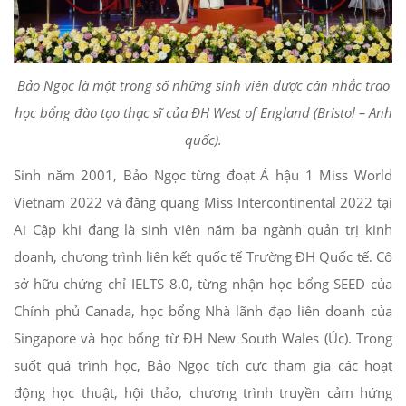
B
ảo Ngọc l
à m
ột trong số những sinh vi
ên
đư
ợc c
ân nh
ắc trao
học bổng
đ
ào t
ạo thạc s
ĩ c
ủa
ĐH West of England (Bristol
– Anh
qu
ốc).
Sinh năm 2001, Bảo Ngọc từng đoạt Á hậu 1 Miss World
Vietnam 2022 và đăng quang Miss Intercontinental 2022 tại
Ai Cập khi đang là sinh viên năm ba ngành quản trị kinh
doanh, chương trình liên kết quốc tế Trường ĐH Quốc tế. Cô
sở hữu chứng chỉ IELTS 8.0, từng nhận học bổng SEED của
Chính phủ Canada, học bổng Nhà lãnh đạo liên doanh của
Singapore và học bổng từ ĐH New South Wales (Úc). Trong
suốt quá trình học, Bảo Ngọc tích cực tham gia các hoạt
động học thuật, hội thảo, chương trình truyền cảm hứng