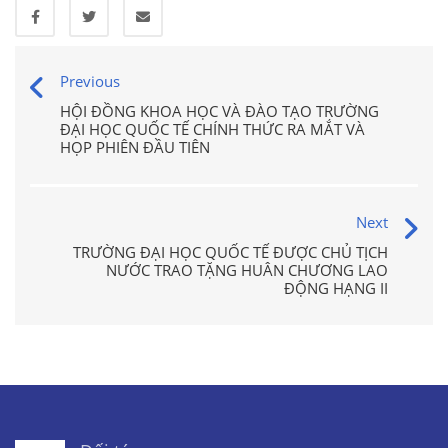
Previous
HỘI ĐỒNG KHOA HỌC VÀ ĐÀO TẠO TRƯỜNG
ĐẠI HỌC QUỐC TẾ CHÍNH THỨC RA MẮT VÀ
HỌP PHIÊN ĐẦU TIÊN
Next
TRƯỜNG ĐẠI HỌC QUỐC TẾ ĐƯỢC CHỦ TỊCH
NƯỚC TRAO TẶNG HUÂN CHƯƠNG LAO
ĐỘNG HẠNG II