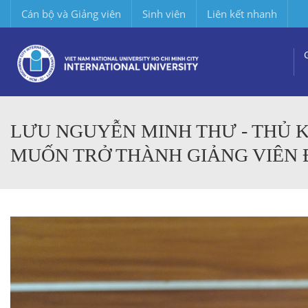
Cán bộ và Giảng viên
Sinh viên
Liên kết nhanh
LƯU NGUYỄN MINH THƯ - THỦ K
MUỐN TRỞ THÀNH GIẢNG VIÊN 