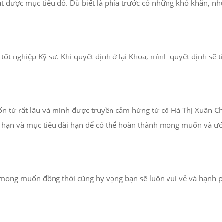
t được mục tiêu đó. Dù biết là phía trước có những khó khăn, n
t nghiệp Kỹ sư. Khi quyết định ở lại Khoa, mình quyết định sẽ t
ốn từ rất lâu và mình được truyền cảm hứng từ cô Hà Thị Xuân Ch
ắn hạn và mục tiêu dài hạn để có thể hoàn thành mong muốn và ư
 mong muốn đồng thời cũng hy vọng bạn sẽ luôn vui vẻ và hạnh 