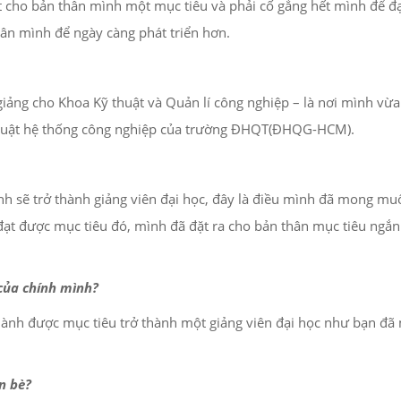
t cho bản thân mình một mục tiêu và phải cố gắng hết mình để đạ
hân mình để ngày càng phát triển hơn.
g cho Khoa Kỹ thuật và Quản lí công nghiệp – là nơi mình vừa tố
ỹ thuật hệ thống công nghiệp của trường ĐHQT(ĐHQG-HCM).
ình sẽ trở thành giảng viên đại học, đây là điều mình đã mong mu
 đạt được mục tiêu đó, mình đã đặt ra cho bản thân mục tiêu ng
của
chính mình?
nh được mục tiêu trở thành một giảng viên đại học như bạn đã
ạn
bè
?