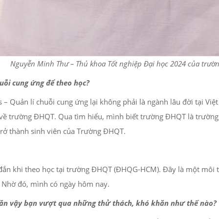
Nguyễn Minh Thư – Thủ khoa Tốt nghiệp Đại học 2024 của trườ
huỗi cung ứng để theo học?
– Quản lí chuỗi cung ứng lại không phải là ngành lâu đời tại Vi
n về trường ĐHQT. Qua tìm hiểu, mình biết trường ĐHQT là trường
trở thành sinh viên của Trường ĐHQT.
n khi theo học tại trường ĐHQT (ĐHQG-HCM). Đây là một môi trư
c. Nhờ đó, mình có ngày hôm nay.
ăn vậy bạn v
ượt qua
những thử thách, khó khăn như thế
nào
?