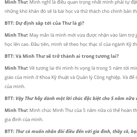
Minh Thư:
Mình nghĩ là điều quan trọng nhất mình phải tự đặ
những khó khăn đó sẽ là bài học và thử thách cho chính bản t
BTT:
D
ự định sắp
tới
của Thư là gì?
Minh Thư:
May mắn là mình mới vừa được nhận vào làm trợ giản
học lên cao. Đầu tiên, mình sẽ theo học thạc sĩ của ngành K
BTT: Và Minh Thư sẽ trở thành ai trong tương lai?
Minh Thư:
Về tương lai thì mình hi vọng là trong 5 năm tới m
giáo của mình ở Khoa Kỹ thuật và Quản lý Công nghiệp. Và để
của mình.
BTT:
Vậy Thư hãy dành một lời chúc đặc biệt cho 5 năm nữa 
Minh Thư:
Mình chúc Minh Thư của 5 năm nữa có thể hoàn thà
gia đình của mình.
BTT:
Thư có muốn nhắn đôi điều đến với gia đình, thầy cô, b