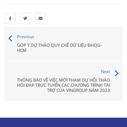
Previous
GÓP Ý DỰ THẢO QUY CHẾ DỮ LIỆU ĐHQG-
HCM
Next
THÔNG BÁO VỀ VIỆC MỜI THAM DỰ HỘI THẢO
HỎI ĐÁP TRỰC TUYẾN CÁC CHƯƠNG TRÌNH TÀI
TRỢ CỦA VINGROUP NĂM 2023