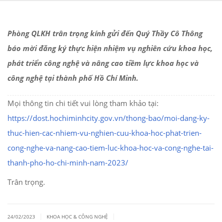
Phòng QLKH trân trọng kính gửi đến Quý Thầy Cô Thông
báo mời đăng ký thực hiện nhiệm vụ nghiên cứu khoa học,
phát triển công nghệ và nâng cao tiềm lực khoa học và
công nghệ tại thành phố Hồ Chí Minh.
Mọi thông tin chi tiết vui lòng tham khảo tại:
https://dost.hochiminhcity.gov.vn/thong-bao/moi-dang-ky-
thuc-hien-cac-nhiem-vu-nghien-cuu-khoa-hoc-phat-trien-
cong-nghe-va-nang-cao-tiem-luc-khoa-hoc-va-cong-nghe-tai-
thanh-pho-ho-chi-minh-nam-2023/
Trân trọng.
|
|
24/02/2023
KHOA HỌC & CÔNG NGHỆ