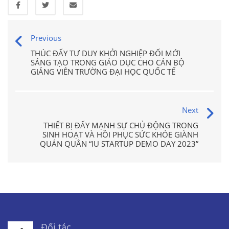
Previous
THÚC ĐẨY TƯ DUY KHỞI NGHIỆP ĐỔI MỚI
SÁNG TẠO TRONG GIÁO DỤC CHO CÁN BỘ
GIẢNG VIÊN TRƯỜNG ĐẠI HỌC QUỐC TẾ
Next
THIẾT BỊ ĐẨY MẠNH SỰ CHỦ ĐỘNG TRONG
SINH HOẠT VÀ HỒI PHỤC SỨC KHỎE GIÀNH
QUÁN QUÂN “IU STARTUP DEMO DAY 2023”
Đối tác