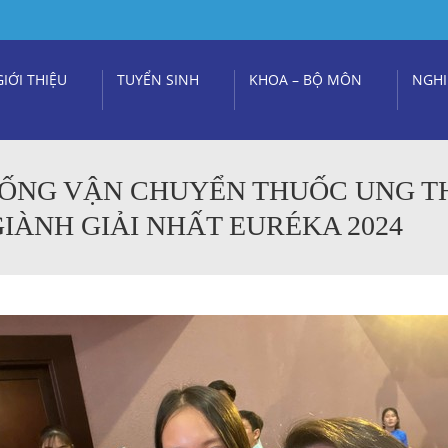
GIỚI THIỆU
TUYỂN SINH
KHOA – BỘ MÔN
NGHI
HỐNG VẬN CHUYỂN THUỐC UNG T
IÀNH GIẢI NHẤT EURÉKA 2024