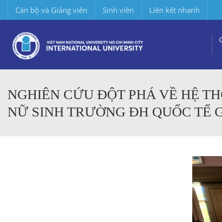
Cán bộ và Giảng viên
Sinh viên
Liên kết nhanh
NGHIÊN CỨU ĐỘT PHÁ VỀ HỆ T
NỮ SINH TRƯỜNG ĐH QUỐC TẾ G