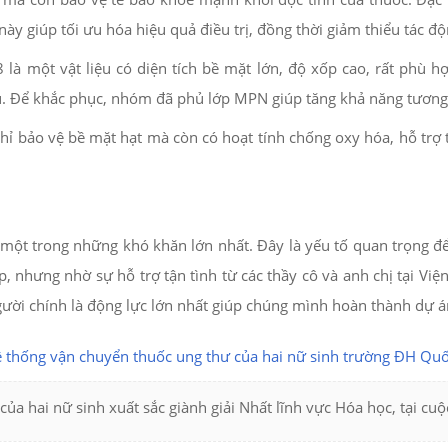
này giúp tối ưu hóa hiệu quả điều trị, đồng thời giảm thiểu tác đ
8 là một vật liệu có diện tích bề mặt lớn, độ xốp cao, rất phù 
. Để khắc phục, nhóm đã phủ lớp MPN giúp tăng khả năng tương t
hỉ bảo vệ bề mặt hạt mà còn có hoạt tính chống oxy hóa, hỗ trợ t
à một trong những khó khăn lớn nhất. Đây là yếu tố quan trọng đ
p, nhưng nhờ sự hỗ trợ tận tình từ các thầy cô và anh chị tại Vi
gười chính là động lực lớn nhất giúp chúng mình hoàn thành dự á
của hai nữ sinh xuất sắc giành giải Nhất lĩnh vực Hóa học, tại cuộ