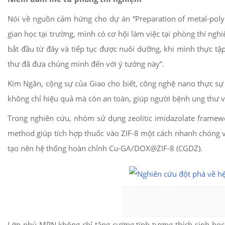
Nói về nguồn cảm hứng cho dự án “Preparation of metal-polyph
gian học tại trường, mình có cơ hội làm việc tại phòng thí n
bắt đầu từ đây và tiếp tục được nuôi dưỡng, khi mình thực tập
thư đã đưa chúng mình đến với ý tưởng này”.
Kim Ngân, cộng sự của Giao cho biết, công nghệ nano thực sự 
không chỉ hiệu quả mà còn an toàn, giúp người bệnh ung thư v
Trong nghiên cứu, nhóm sử dụng zeolitic imidazolate framew
method giúp tích hợp thuốc vào ZIF-8 một cách nhanh chóng và
tạo nên hệ thống hoàn chỉnh Cu-GA/DOX@ZIF-8 (CGDZ).
Lớp phủ MPN không chỉ tăng cường tính tương thích sinh học