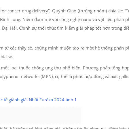
or cancer drug delivery”, Quỳnh Giao (trưởng nhóm) chia sẻ: “T
ng Bính Long. Niềm đam mê với công nghệ nano và vật liệu phân p
Đại Hải. Chính sự thôi thúc tìm kiếm giải pháp tốt hơn trong điề
iệm từ các thầy cô, chúng mình muốn tạo ra một hệ thống phân p
hia sẻ.
, một loại thuốc chống ung thư phổ biến. Phương pháp tổng hợ
lyphenol networks (MPN), cụ thể là phức hợp đồng và axit gallic
biệt, hệ thống có khả năng giải phóng thuốc nhạy pH, đảm bảo 