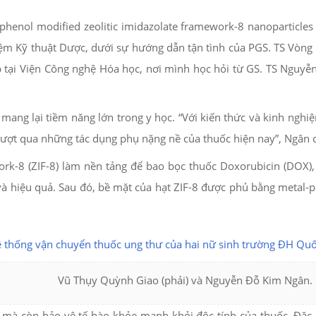
enol modified zeolitic imidazolate framework-8 nanoparticles f
ghiệm Kỹ thuật Dược, dưới sự hướng dẫn tận tình của PGS. TS Vò
 tại Viện Công nghệ Hóa học, nơi mình học hỏi từ GS. TS Nguyễn 
mang lại tiềm năng lớn trong y học. “Với kiến thức và kinh ngh
ượt qua những tác dụng phụ nặng nề của thuốc hiện nay”, Ngân c
ork-8 (ZIF-8) làm nền tảng để bao bọc thuốc Doxorubicin (DOX)
 hiệu quả. Sau đó, bề mặt của hạt ZIF-8 được phủ bằng metal-po
Vũ Thụy Quỳnh Giao (phải) và Nguyễn Đỗ Kim Ngân.
 mà còn bảo vệ tế bào khỏe mạnh khỏi độc tính của thuốc. Đặc 