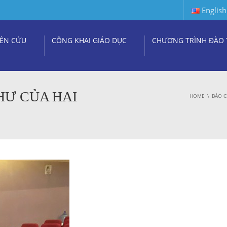
English
ÊN CỨU
CÔNG KHAI GIÁO DỤC
CHƯƠNG TRÌNH ĐÀO 
HƯ CỦA HAI
HOME
BÁO C