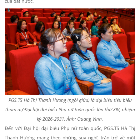
của đất nước.
PGS.TS Hà Thị Thanh Hương (ngồi giữa) là đại biểu tiêu biểu
tham dự Đại hội đại biểu Phụ nữ toàn quốc lần thứ XIV, nhiệm
kỳ 2026-2031. Ảnh: Quang Vinh.
Đến với Đại hội đại biểu Phụ nữ toàn quốc, PGS.TS Hà Thị
Thanh Hương mang theo những suy nghĩ, trăn trở về một