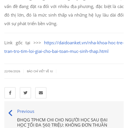
vấn đề đang đặt ra đối với nhiều địa phương, đặc biệt là các
đô thị lớn, đó là mức sinh thấp và những hệ lụy lâu dài đối
với sự phát triển bền vững.
Link gốc tại >>>
https://daidoanket.vn/nha-khoa-hoc-tre-
tran-tro-tim-loi-giai-cho-bai-toan-muc-sinh-thap.html
|
|
22/06/2026
BÁO CHÍ VIẾT VỀ IU
Previous
ĐHQG TPHCM CHI CHO NGƯỜI HỌC SAU ĐẠI
HỌC TỐI ĐA 560 TRIỆU: KHÔNG ĐƠN THUẦN