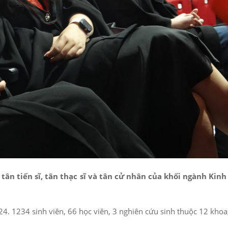
ân tiến sĩ, tân thạc sĩ và tân cử nhân của khối ngành Kinh
4. 1234 sinh viên, 66 học viên, 3 nghiên cứu sinh thuộc 12 kho