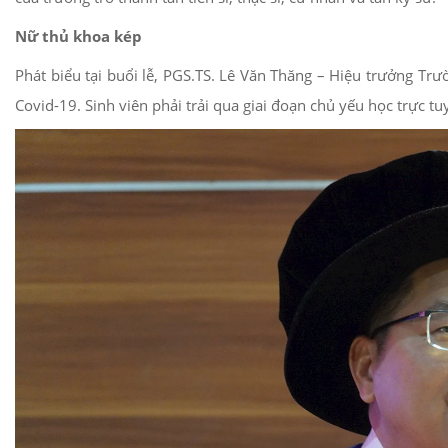
Nữ thủ khoa kép
Phát biểu tại buổi lễ, PGS.TS. Lê Văn Thăng – Hiệu trưởng T
Covid-19. Sinh viên phải trải qua giai đoạn chủ yếu học trực 