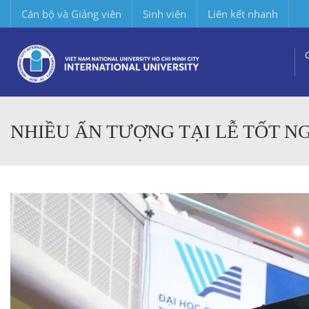
Cán bộ và Giảng viên
Sinh viên
Liên kết nhanh
NHIỀU ẤN TƯỢNG TẠI LỄ TỐT N