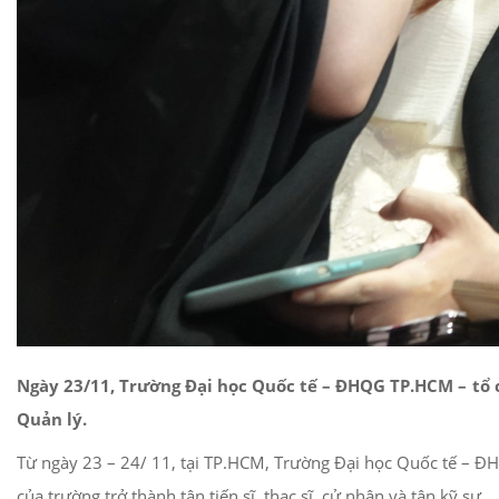
Ngày 23/11, Trường Đại học Quốc tế – ĐHQG TP.HCM – tổ ch
Quản lý.
Từ ngày 23 – 24/ 11, tại TP.HCM, Trường Đại học Quốc tế – ĐH
của trường trở thành tân tiến sĩ, thạc sĩ, cử nhân và tân kỹ sư.