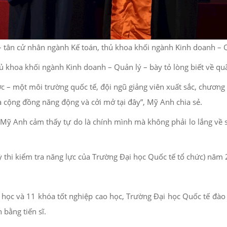
 tân cử nhân ngành Kế toán, thủ khoa khối ngành Kinh doanh – Q
ủ khoa khối ngành Kinh doanh – Quản lý – bày tỏ lòng biết về quã
ớc – một môi trường quốc tế, đội ngũ giảng viên xuất sắc, chươn
 là cộng đồng năng động và cởi mở tại đây”, Mỹ Anh chia sẻ.
, Mỹ Anh cảm thấy tự do là chính mình mà không phải lo lắng về 
thi kiểm tra năng lực của Trường Đại học Quốc tế tổ chức) năm 2
học và 11 khóa tốt nghiệp cao học, Trường Đại học Quốc tế đào t
bằng tiến sĩ.