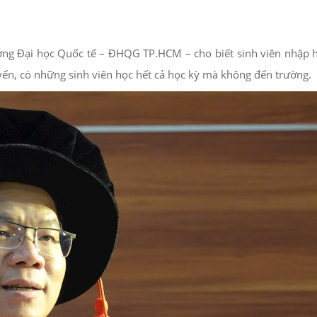
rường Đại học Quốc tế – ĐHQG TP.HCM – cho biết sinh viên nhập
tuyến, có những sinh viên học hết cả học kỳ mà không đến trường.