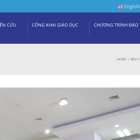
English
ÊN CỨU
CÔNG KHAI GIÁO DỤC
CHƯƠNG TRÌNH ĐÀO 
HOME
BÁO C