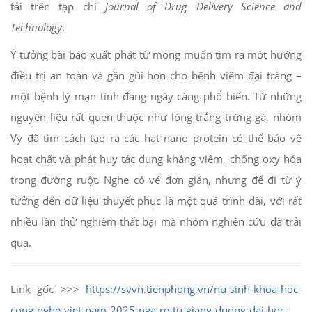
tải trên tạp chí
Journal of Drug Delivery Science and
Technology
.
Ý tưởng bài báo xuất phát từ mong muốn tìm ra một hướng
điều trị an toàn và gần gũi hơn cho bệnh viêm đại tràng –
một bệnh lý mạn tính đang ngày càng phổ biến. Từ những
nguyên liệu rất quen thuộc như lòng trắng trứng gà, nhóm
Vy đã tìm cách tạo ra các hạt nano protein có thể bảo vệ
hoạt chất và phát huy tác dụng kháng viêm, chống oxy hóa
trong đường ruột. Nghe có vẻ đơn giản, nhưng để đi từ ý
tưởng đến dữ liệu thuyết phục là một quá trình dài, với rất
nhiều lần thử nghiệm thất bại mà nhóm nghiên cứu đã trải
qua.
Link gốc >>>
https://svvn.tienphong.vn/nu-sinh-khoa-hoc-
cong-nghe-viet-nam-2025-nga-re-tu-giang-duong-dai-hoc-