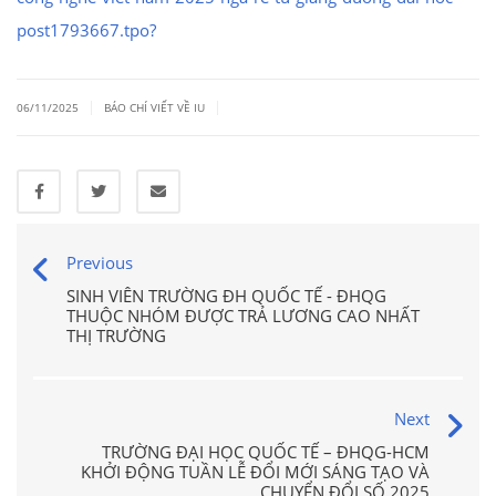
post1793667.tpo?
|
|
06/11/2025
BÁO CHÍ VIẾT VỀ IU
Previous
SINH VIÊN TRƯỜNG ĐH QUỐC TẾ - ĐHQG
THUỘC NHÓM ĐƯỢC TRẢ LƯƠNG CAO NHẤT
THỊ TRƯỜNG
Next
TRƯỜNG ĐẠI HỌC QUỐC TẾ – ĐHQG-HCM
KHỞI ĐỘNG TUẦN LỄ ĐỔI MỚI SÁNG TẠO VÀ
CHUYỂN ĐỔI SỐ 2025