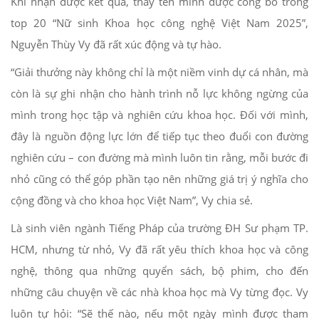
Khi nhận được kết quả, thấy tên mình được công bố trong
top 20 “Nữ sinh Khoa học công nghệ Việt Nam 2025”,
Nguyễn Thùy Vy đã rất xúc động và tự hào.
“Giải thưởng này không chỉ là một niềm vinh dự cá nhân, mà
còn là sự ghi nhận cho hành trình nỗ lực không ngừng của
mình trong học tập và nghiên cứu khoa học. Đối với mình,
đây là nguồn động lực lớn để tiếp tục theo đuổi con đường
nghiên cứu – con đường mà mình luôn tin rằng, mỗi bước đi
nhỏ cũng có thể góp phần tạo nên những giá trị ý nghĩa cho
cộng đồng và cho khoa học Việt Nam”, Vy chia sẻ.
Là sinh viên ngành Tiếng Pháp của trường ĐH Sư phạm TP.
HCM, nhưng từ nhỏ, Vy đã rất yêu thích khoa học và công
nghệ, thông qua những quyển sách, bộ phim, cho đến
những câu chuyện về các nhà khoa học mà Vy từng đọc. Vy
luôn tự hỏi: “Sẽ thế nào, nếu một ngày mình được tham