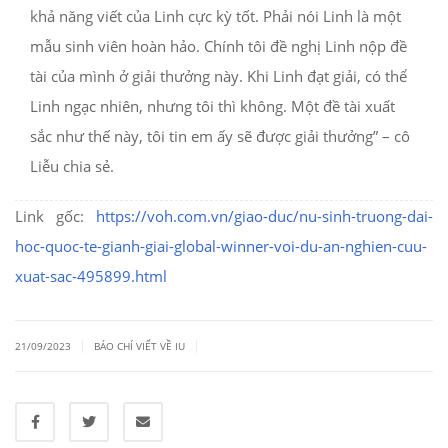
khả năng viết của Linh cực kỳ tốt. Phải nói Linh là một
mẫu sinh viên hoàn hảo. Chính tôi đề nghị Linh nộp đề
tài của mình ở giải thưởng này. Khi Linh đạt giải, có thể
Linh ngạc nhiên, nhưng tôi thì không. Một đề tài xuất
sắc như thế này, tôi tin em ấy sẽ được giải thưởng” – cô
Liễu chia sẻ.
Link gốc:
https://voh.com.vn/giao-duc/nu-sinh-truong-dai-
hoc-quoc-te-gianh-giai-global-winner-voi-du-an-nghien-cuu-
xuat-sac-495899.html
|
|
21/09/2023
BÁO CHÍ VIẾT VỀ IU