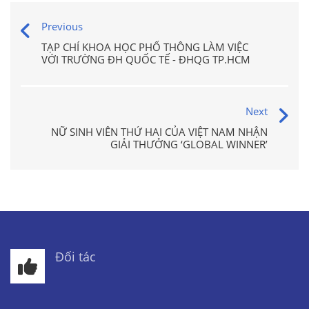
Previous
TẠP CHÍ KHOA HỌC PHỔ THÔNG LÀM VIỆC
VỚI TRƯỜNG ĐH QUỐC TẾ - ĐHQG TP.HCM
Next
NỮ SINH VIÊN THỨ HAI CỦA VIỆT NAM NHẬN
GIẢI THƯỞNG ‘GLOBAL WINNER’
Đối tác