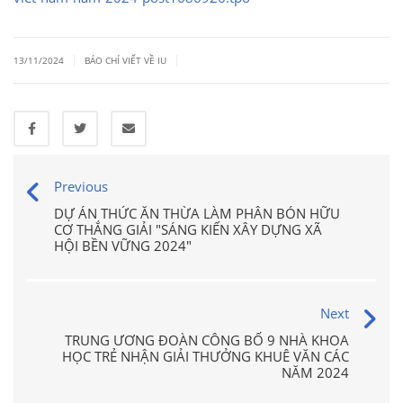
|
|
13/11/2024
BÁO CHÍ VIẾT VỀ IU
Previous
DỰ ÁN THỨC ĂN THỪA LÀM PHÂN BÓN HỮU
CƠ THẮNG GIẢI "SÁNG KIẾN XÂY DỰNG XÃ
HỘI BỀN VỮNG 2024"
Next
TRUNG ƯƠNG ĐOÀN CÔNG BỐ 9 NHÀ KHOA
HỌC TRẺ NHẬN GIẢI THƯỞNG KHUÊ VĂN CÁC
NĂM 2024