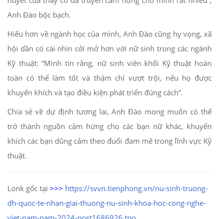
huyết của thầy cô đã truyền cảm hứng cho mình rất nhiều”,
Anh Đào bộc bạch.
Hiểu hơn về ngành học của mình, Anh Đào cũng hy vọng, xã
hội dần có cái nhìn cởi mở hơn với nữ sinh trong các ngành
Kỹ thuật: “Mình tin rằng, nữ sinh viên khối Kỹ thuật hoàn
toàn có thể làm tốt và thậm chí vượt trội, nếu họ được
khuyến khích và tạo điều kiện phát triển đúng cách”.
Chia sẻ về dự định tương lai, Anh Đào mong muốn có thể
trở thành nguồn cảm hứng cho các bạn nữ khác, khuyến
khích các bạn dũng cảm theo đuổi đam mê trong lĩnh vực Kỹ
thuật.
Lonk gốc tại
>>>
https://svvn.tienphong.vn/nu-sinh-truong-
dh-quoc-te-nhan-giai-thuong-nu-sinh-khoa-hoc-cong-nghe-
viet-nam-nam-2024-post1686926.tpo